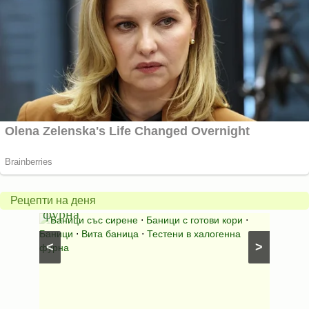
Вита
баница
Пълн
в
шара
халогенна
за
Рецепти на деня
фурна
Нику
⋅
Ястия
Баници със сирене
⋅
Баници с готови кори
⋅
Пълне
шунка
⋅
Баници
⋅
Вита баница
⋅
Тестени в халогенна
⋅
Риба н
<
>
фурна