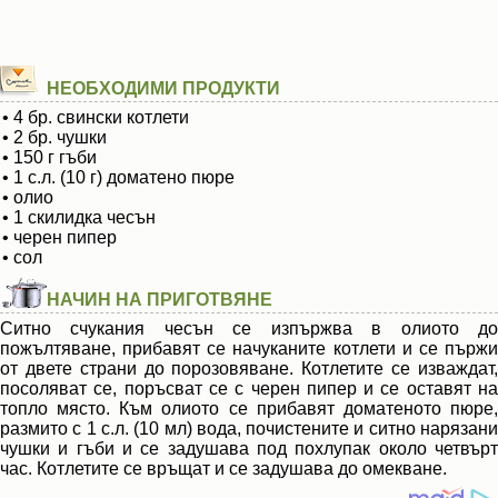
НЕОБХОДИМИ ПРОДУКТИ
• 4 бр. свински котлети
• 2 бр. чушки
• 150 г гъби
• 1 с.л. (10 г) доматено пюре
• олио
• 1 скилидка чесън
• черен пипер
• сол
НАЧИН НА ПРИГОТВЯНЕ
Ситно счукания чесън се изпържва в олиото до
пожълтяване, прибавят се начуканите котлети и се пържи
от двете страни до порозовяване. Котлетите се изваждат,
посоляват се, поръсват се с черен пипер и се оставят на
топло място. Към олиото се прибавят доматеното пюре,
размито с 1 с.л. (10 мл) вода, почистените и ситно нарязани
чушки и гъби и се задушава под похлупак около четвърт
час. Котлетите се връщат и се задушава до омекване.