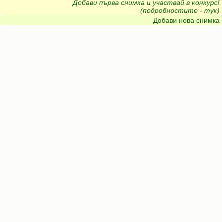
Добави първа снимка и участвай в конкурс!
(подробностите - тук)
Добави нова снимка