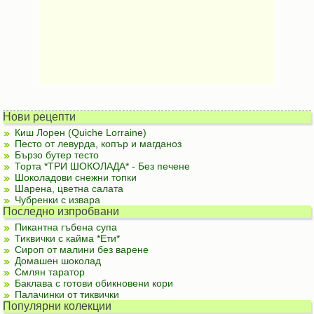
Нови рецепти
Киш Лорен (Quiche Lorraine)
Песто от левурда, копър и магданоз
Бързо бутер тесто
Торта *ТРИ ШОКОЛАДА* - Без печене
Шоколадови снежни топки
Шарена, цветна салата
Чубренки с извара
Последно изпробвани
Пикантна гъбена супа
Тиквички с кайма *Ети*
Сироп от малини без варене
Домашен шоколад
Смлян таратор
Баклава с готови обикновени кори
Палачинки от тиквички
Популярни колекции