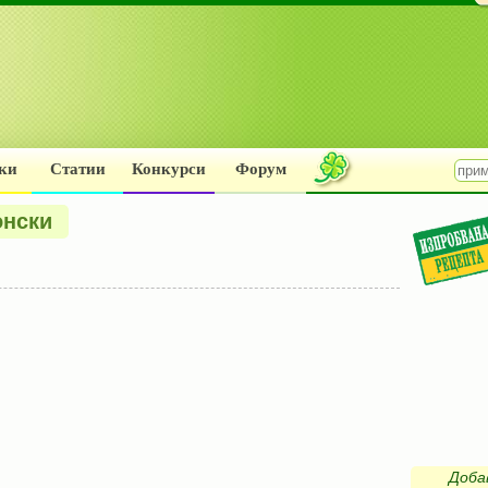
ки
Статии
Конкурси
Форум
онски
Доба