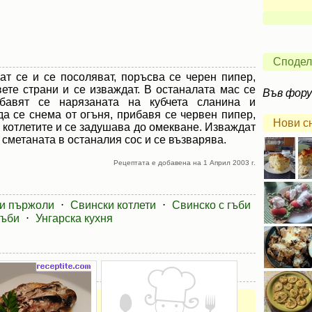
Сподел
ват се и се посоляват, поръсва се черен пипер,
ете страни и се изваждат. В останалата мас се
Във фор
ибавят се нарязаната на кубчета сланина и
а се снема от огъня, прибавя се червен пипер,
Нови с
е котлетите и се задушава до омекване. Изваждат
 сметаната в останалия сос и се възварява.
Рецептата е добавена на 1 Април 2003 г.
и пържоли
⋅
Свински котлети
⋅
Свинско с гъби
гъби
⋅
Унгарска кухня