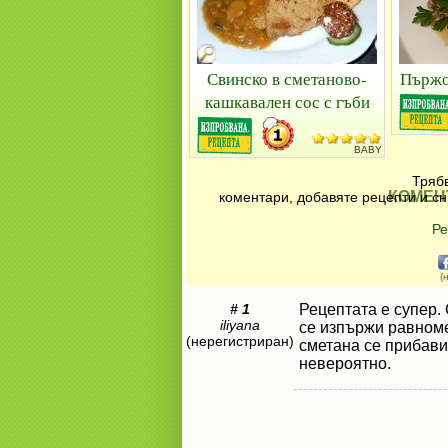
Свинско в сметаново-
Пържо
кашкавален сос с гъби
BABY
Трябв
КОМЕН
коментари, добавяте рецепти и сн
Ре
(
# 1
Рецептата е супер. 
iliyana
се изпържи равноме
(нерегистриран)
сметана се прибави
невероятно.