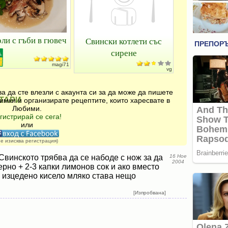
ли с гъби в гювеч
Свински котлети със
сирене
magi71
vg
а да сте влезли с акаунта си за да може да пишете
ТАРИ
имки и организирате рецептите, които харесвате в
Любими.
гистрирай се сега!
или
не изисква регистрация)
Свинското трябва да се набоде с нож за да
16 Ное
2004
рно + 2-3 капки лимонов сок и ако вместо
 изцедено кисело мляко става нещо
[Изпробвана]