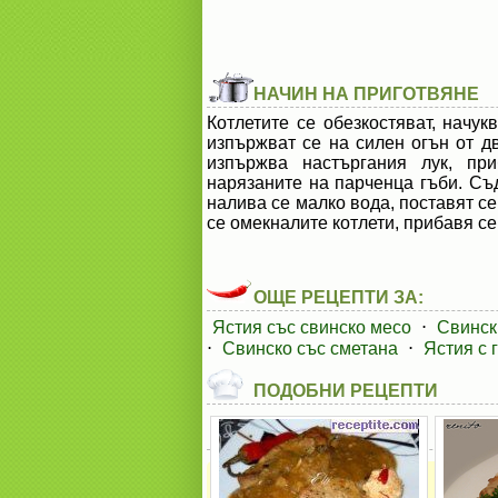
НАЧИН НА ПРИГОТВЯНЕ
Котлетите се обезкостяват, начук
изпържват се на силен огън от дв
изпържва настъргания лук, пр
нарязаните на парченца гъби. Съд
налива се малко вода, поставят с
се омекналите котлети, прибавя се
ОЩЕ РЕЦЕПТИ ЗА:
Ястия със свинско месо
⋅
Свинск
⋅
Свинско със сметана
⋅
Ястия с 
ПОДОБНИ РЕЦЕПТИ