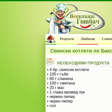
Рецепти
Любими
Сним
Свински котлети по Бак
НЕОБХОДИМИ ПРОДУКТИ
• 4 бр. свински котлети
• 100 г гъби
• 80 г сланина
• 100 г сметана
• 20 г мас
• 1 глава кромид лук
• червен пипер
• черен пипер
• сол