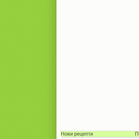
Нови рецепти
П