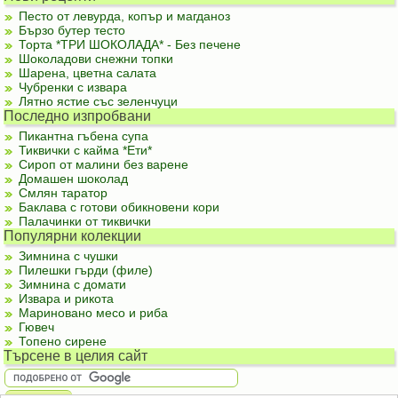
Песто от левурда, копър и магданоз
Бързо бутер тесто
Торта *ТРИ ШОКОЛАДА* - Без печене
Шоколадови снежни топки
Шарена, цветна салата
Чубренки с извара
Лятно ястие със зеленчуци
Последно изпробвани
Пикантна гъбена супа
Тиквички с кайма *Ети*
Сироп от малини без варене
Домашен шоколад
Смлян таратор
Баклава с готови обикновени кори
Палачинки от тиквички
Популярни колекции
Зимнина с чушки
Пилешки гърди (филе)
Зимнина с домати
Извара и рикота
Мариновано месо и риба
Гювеч
Топено сирене
Търсене в целия сайт