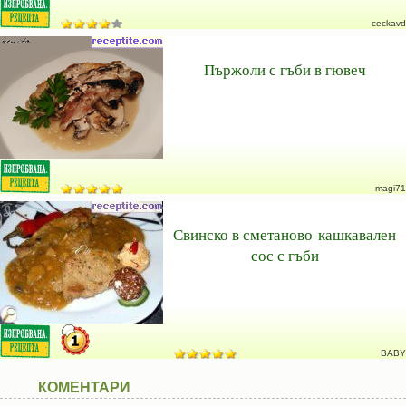
ceckavd
Пържоли с гъби в гювеч
magi71
Свинско в сметаново-кашкавален
сос с гъби
BABY
КОМЕНТАРИ