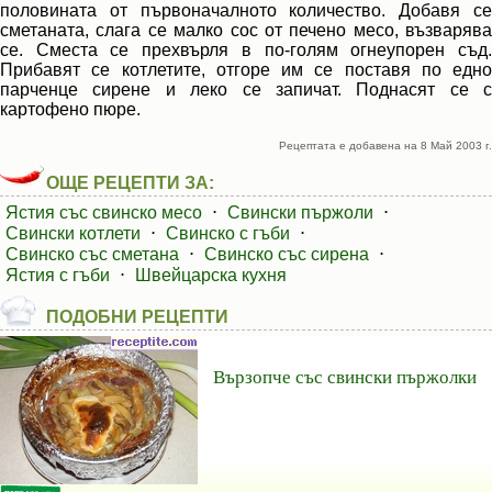
половината от първоначалното количество. Добавя се
сметаната, слага се малко сос от печено месо, възварява
се. Сместа се прехвърля в по-голям огнеупорен съд.
Прибавят се котлетите, отгоре им се поставя по едно
парченце сирене и леко се запичат. Поднасят се с
картофено пюре.
Рецептата е добавена на 8 Май 2003 г.
ОЩЕ РЕЦЕПТИ ЗА:
Ястия със свинско месо
⋅
Свински пържоли
⋅
Свински котлети
⋅
Свинско с гъби
⋅
Свинско със сметана
⋅
Свинско със сирена
⋅
Ястия с гъби
⋅
Швейцарска кухня
ПОДОБНИ РЕЦЕПТИ
Вързопче със свински пържолки