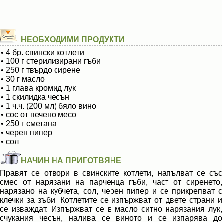
НЕОБХОДИМИ ПРОДУКТИ
• 4 бр. свински котлети
• 100 г стерилизирани гъби
• 250 г твърдо сирене
• 30 г масло
• 1 глава кромид лук
• 1 скилидка чесън
• 1 ч.ч. (200 мл) бяло вино
• сос от печено месо
• 250 г сметана
• черен пипер
• сол
НАЧИН НА ПРИГОТВЯНЕ
Правят се отвори в свинските котлети, напълват се със
смес от нарязани на парченца гъби, част от сиренето,
нарязано на кубчета, сол, черен пипер и се прикрепват с
клечки за зъби, Котлетите се изпържват от двете страни и
се изваждат. Изпържват се в масло ситно нарязания лук,
счукания чесън, налива се виното и се изпарява до