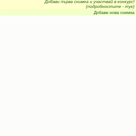
Добави първа снимка и участвай в конкурс!
(подробностите - тук)
Добави нова снимка