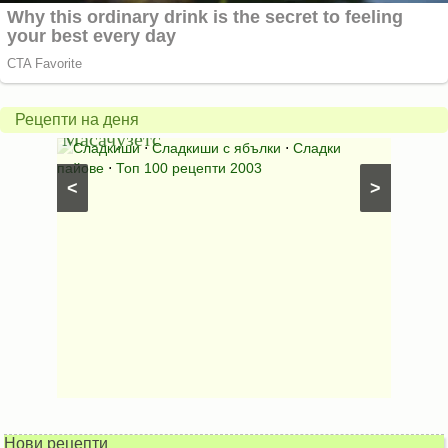
Американски
ябълков
Соден
пай
питка
от
на
Рецепти на деня
Масачузетс
мама
⋅
Сладкиши
⋅
Сладкиши с ябълки
⋅
Сладки
Соден
лени
пайове
⋅
Топ 100 рецепти 2003
питки (б
<
>
Нови рецепти