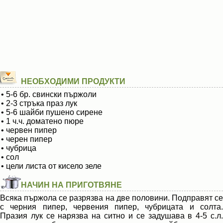
НЕОБХОДИМИ ПРОДУКТИ
• 5-6 бр. свински пържоли
• 2-3 стръка праз лук
• 5-6 шайби пушено сирене
• 1 ч.ч. доматено пюре
• червен пипер
• черен пипер
• чубрица
• сол
• цели листа от кисело зеле
НАЧИН НА ПРИГОТВЯНЕ
Всяка пържола се разрязва на две половини. Подправят се
с черния пипер, червения пипер, чубрицата и солта.
Празия лук се нарязва на ситно и се задушава в 4-5 с.л.