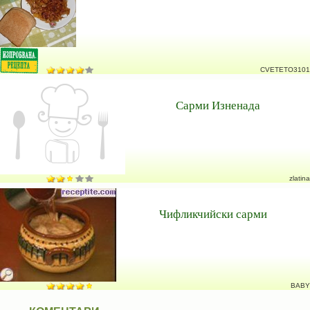
CVETETO3101
Сарми Изненада
zlatina
Чифликчийски сарми
BABY