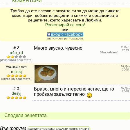
КОМЕНТАРИ
Трябва да сте влезли с акаунта си за да може да пишете
коментари, добавяте рецепти и снимки и организирате
рецептите, които харесвате в Любими.
Регистрирай се сега!
или
(не изисква регистрация)
# 2
Много вкусно, чудесно!
2 Май
2015
a4o_rd
[Изпробвана]
[Изпробвал рецептата]
снимки от
16 Дек
2008
milniq
[Автор на рецептата]
# 1
Браво, много интересно ястие, ще го
16 Дек
2008
desyj
пробвам задължително
Сподели рецептата
Във форума