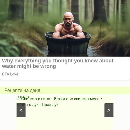
Пърж
карто
Свинско
с
с
бърка
Рецепти на деня
праз
яйца
 с
Свинско с вино
⋅
Ястия със свинско месо
⋅
Карто
ушки
⋅
Ястия с лук
⋅
Праз лук
Картофе
<
>
ени
Предяст