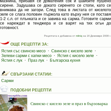
мазнина, прибавя се доматения сок и шайбите пушено
сирене. Задушава се докато сиренето се стопи, като се
внимава да не загори. След това в листата от киселото
зеле се слага половин пържола като върху нея се поставя
1-2 с.л. от плънката и се завива на сарма. Готовите сарми
се нареждат в тенджера и се варят на тих огън до
готовност.
Рецептата е добавена от
milniq
на 16 Декември 2008 г.
ОЩЕ РЕЦЕПТИ ЗА:
Ястия със свинско месо
⋅
Свинско с кисело зеле
⋅
Зелеви сарми с хапки месо
⋅
Ястия с кисело зеле
⋅
Ястия с лук
⋅
Праз лук
⋅
Българска кухня
СВЪРЗАНИ СТАТИИ:
Сарми
ПОДОБНИ РЕЦЕПТИ
Свинско с кисело зеле и праз в бързоварка