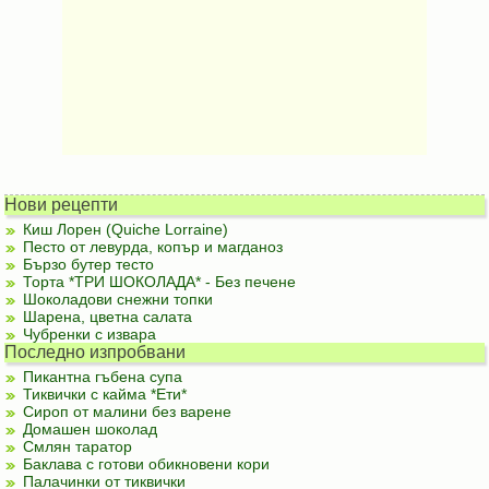
Нови рецепти
Киш Лорен (Quiche Lorraine)
Песто от левурда, копър и магданоз
Бързо бутер тесто
Торта *ТРИ ШОКОЛАДА* - Без печене
Шоколадови снежни топки
Шарена, цветна салата
Чубренки с извара
Последно изпробвани
Пикантна гъбена супа
Тиквички с кайма *Ети*
Сироп от малини без варене
Домашен шоколад
Смлян таратор
Баклава с готови обикновени кори
Палачинки от тиквички