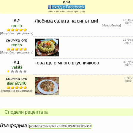
или
(не изисква регистрация)
# 2
Любима салата на синът ми!
15 Фев
2015
renito
[Изпробвана]
[Изпробвал рецептата]
снимки от
15 Фев
2015
renito
[Изпробвал рецептата]
# 1
това ще е много вкусничкооо
31 Дек
2010
vakiki
снимки от
1 Яну
2009
iliana0940
[Автор на рецептата]
Сподели рецептата
Във форума