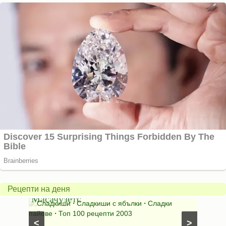
Американски
ябълков
Соден
пай
питка
от
на
Рецепти на деня
Масачузетс
мама
⋅
Сладкиши
⋅
Сладкиши с ябълки
⋅
Сладки
Соден
лени
пайове
⋅
Топ 100 рецепти 2003
питки (б
<
>