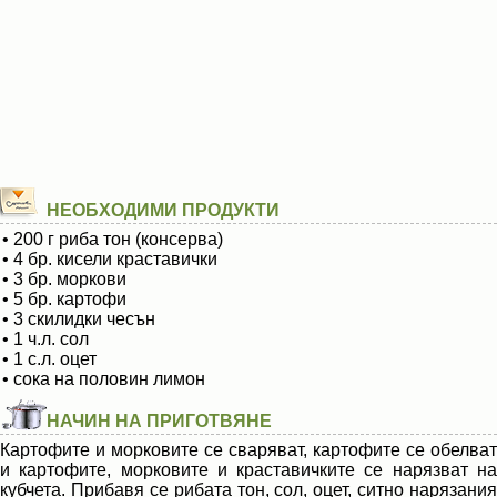
НЕОБХОДИМИ ПРОДУКТИ
• 200 г риба тон (консерва)
• 4 бр. кисели краставички
• 3 бр. моркови
• 5 бр. картофи
• 3 скилидки чесън
• 1 ч.л. сол
• 1 с.л. оцет
• сока на половин лимон
НАЧИН НА ПРИГОТВЯНЕ
Картофите и морковите се сваряват, картофите се обелват
и картофите, морковите и краставичките се нарязват на
кубчета. Прибавя се рибата тон, сол, оцет, ситно нарязания