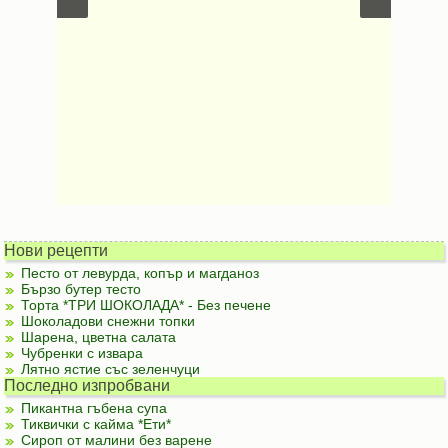
Нови рецепти
Песто от левурда, копър и магданоз
Бързо бутер тесто
Торта *ТРИ ШОКОЛАДА* - Без печене
Шоколадови снежни топки
Шарена, цветна салата
Чубренки с извара
Лятно ястие със зеленчуци
Последно изпробвани
Пикантна гъбена супа
Тиквички с кайма *Ети*
Сироп от малини без варене