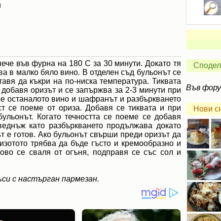
и
пече във фурна на 180 С за 30 минути. Докато тя
Сподел
ва в малко бяло вино. В отделен съд бульонът се
ставя да къкри на по-ниска температура. Тиквата
Във фор
 добавя оризът и се запържва за 2-3 минути при
се останалото вино и шафранът и разбъркването
т се поеме от ориза. Добавя се тиквата и при
Нови с
бульонът. Когато течността се поеме се добавя
аведнъж като разбъркването продължава докато
ът е готов. Ако бульонът свърши преди оризът да
изотото трябва да бъде гъсто и кремообразно и
тово се сваля от огъня, подправя се със сол и
си с настърган пармезан.