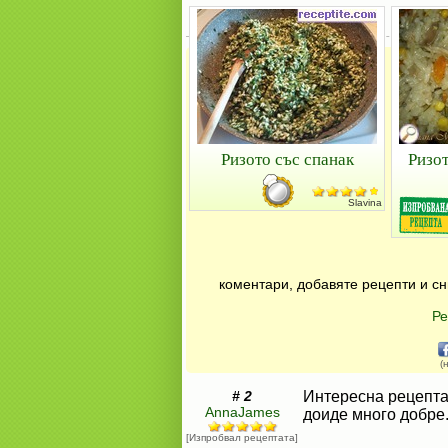
Ризото със спанак
Ризот
Slavina
коментари, добавяте рецепти и сн
Ре
(
# 2
Интересна рецепта.
AnnaJames
доиде много добре
[Изпробвал рецептата]