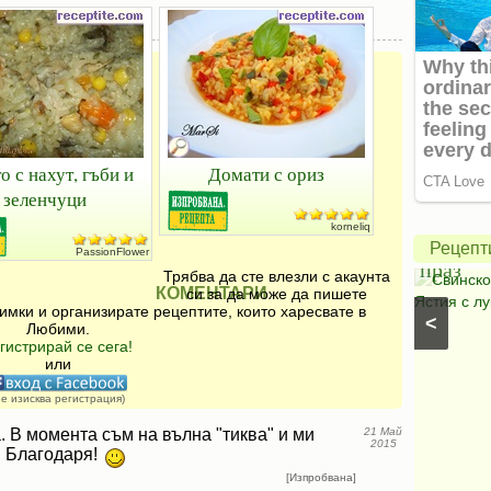
Зелена
салата
о с нахут, гъби и
Домати с ориз
с
зеленчуци
авокадо
Свинск
korneliq
и
с
Рецепт
PassionFlower
моцарела
праз
Трябва да сте влезли с акаунта
Салати с моркови
⋅
Моцарела
⋅
Салати с
Свинско
КОМЕНТАРИ
си за да може да пишете
царевица
⋅
Салати без месо
⋅
Салати с чушки
⋅
Ястия с лу
имки и организирате рецептите, които харесвате в
<
Салати с авокадо
⋅
Салати с марули (зелени
Любими.
салати)
гистрирай се сега!
или
не изисква регистрация)
 В момента съм на вълна "тиква" и ми
21 Май
2015
. Благодаря!
[Изпробвана]