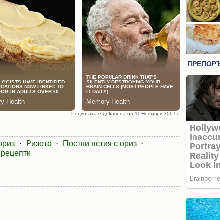
Рецептата е добавена на 11 Ноември 2007 г.
ориз
⋅
Ризото
⋅
Постни ястия с ориз
⋅
 рецепти