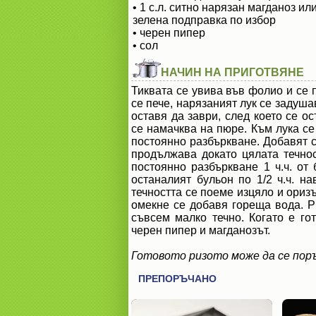
• 1 с.л. ситно нарязан магданоз ил
зелена подправка по избор
• черен пипер
• сол
НАЧИН НА ПРИГОТВЯНЕ
Тиквата се увива във фолио и се 
се пече, нарязаният лук се задуша
оставя да заври, след което се о
се намачква на пюре. Към лука се
постоянно разбъркване. Добавят 
продължава докато цялата течнос
постоянно разбъркване 1 ч.ч. от 
останалият бульон по 1/2 ч.ч. н
течността се поеме изцяло и ориз
омекне се добавя гореща вода. Р
съвсем малко течно. Когато е го
черен пипер и магданозът.
Готовото ризото може да се поръ