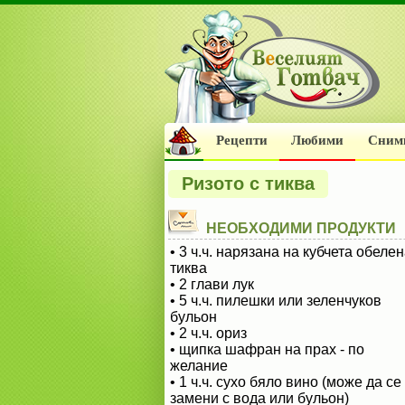
Рецепти
Любими
Сним
Ризото с тиква
НЕОБХОДИМИ ПРОДУКТИ
• 3 ч.ч. нарязана на кубчета обеле
тиква
• 2 глави лук
• 5 ч.ч. пилешки или зеленчуков
бульон
• 2 ч.ч. ориз
• щипка шафран на прах - по
желание
• 1 ч.ч. сухо бяло вино (може да се
замени с вода или бульон)