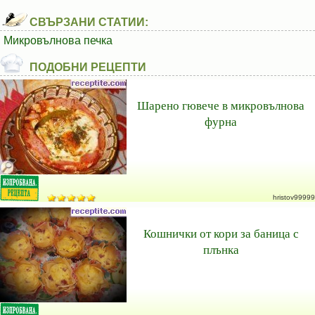
СВЪРЗАНИ СТАТИИ:
Микровълнова печка
ПОДОБНИ РЕЦЕПТИ
Шарено гювече в микровълнова
фурна
hristov99999
Кошнички от кори за баница с
плънка