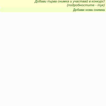
Добави първа снимка и участвай в конкурс!
(подробностите - тук)
Добави нова снимка