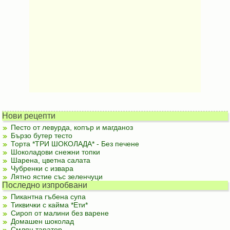
Нови рецепти
Песто от левурда, копър и магданоз
Бързо бутер тесто
Торта *ТРИ ШОКОЛАДА* - Без печене
Шоколадови снежни топки
Шарена, цветна салата
Чубренки с извара
Лятно ястие със зеленчуци
Последно изпробвани
Пикантна гъбена супа
Тиквички с кайма *Ети*
Сироп от малини без варене
Домашен шоколад
Смлян таратор