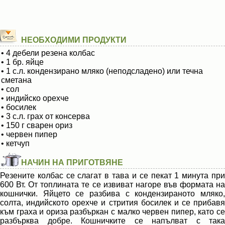
НЕОБХОДИМИ ПРОДУКТИ
• 4 дебели резена колбас
• 1 бр. яйце
• 1 с.л. кондензирано мляко (неподсладено) или течна
сметана
• сол
• индийско орехче
• босилек
• 3 с.л. грах от консерва
• 150 г сварен ориз
• червен пипер
• кетчуп
НАЧИН НА ПРИГОТВЯНЕ
Резените колбас се слагат в тава и се пекат 1 минута при
600 Вт. От топлината те се извиват нагоре във формата на
кошнички. Яйцето се разбива с кондензираното мляко,
солта, индийското орехче и стрития босилек и се прибавя
към граха и ориза разбъркан с малко червен пипер, като се
разбърква добре. Кошничките се напълват с така