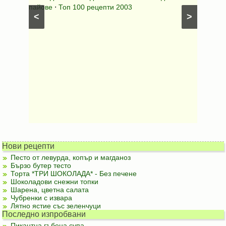
лени
пайове
⋅
Топ 100 рецепти 2003
питки (б
<
>
Нови рецепти
Песто от левурда, копър и магданоз
Бързо бутер тесто
Торта *ТРИ ШОКОЛАДА* - Без печене
Шоколадови снежни топки
Шарена, цветна салата
Чубренки с извара
Лятно ястие със зеленчуци
Последно изпробвани
Пикантна гъбена супа