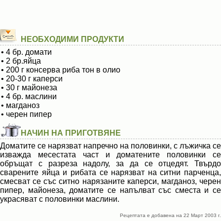
НЕОБХОДИМИ ПРОДУКТИ
• 4 бр. домати
• 2 бр.яйца
• 200 г консерва риба тон в олио
• 20-30 г каперси
• 30 г майонеза
• 4 бр. маслини
• магданоз
• черен пипер
НАЧИН НА ПРИГОТВЯНЕ
Доматите се нарязват напречно на половинки, с лъжичка се
изважда месестата част и доматените половинки се
обръщат с разреза надолу, за да се отцедят. Твърдо
сварените яйца и рибата се нарязват на ситни парченца,
смесват се със ситно нарязаните каперси, магданоз, черен
пипер, майонеза, доматите се напълват със сместа и се
украсяват с половинки маслини.
Рецептата е добавена на 22 Март 2003 г.