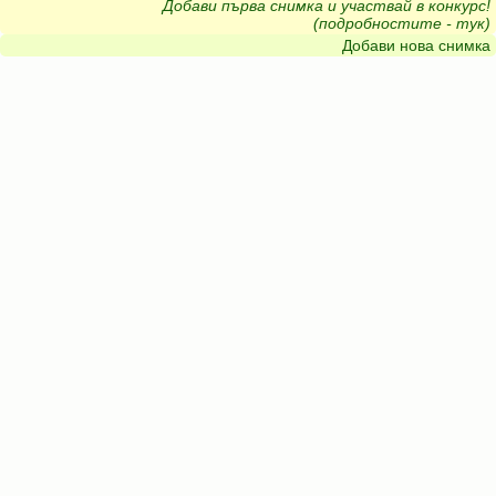
Добави първа снимка и участвай в конкурс!
(подробностите - тук)
Добави нова снимка