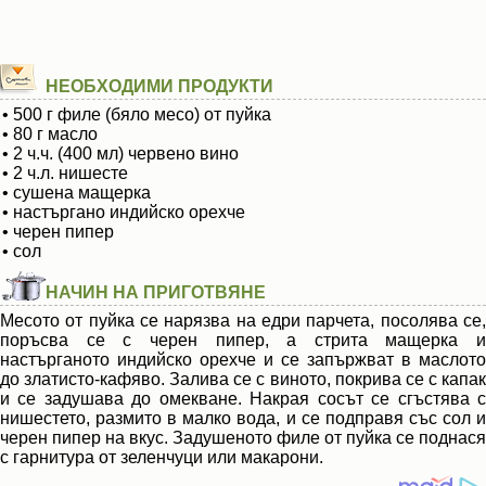
НЕОБХОДИМИ ПРОДУКТИ
• 500 г филе (бяло месо) от пуйка
• 80 г масло
• 2 ч.ч. (400 мл) червено вино
• 2 ч.л. нишесте
• сушена мащерка
• настъргано индийско орехче
• черен пипер
• сол
НАЧИН НА ПРИГОТВЯНЕ
Месото от пуйка се нарязва на едри парчета, посолява се,
поръсва се с черен пипер, а стрита мащерка и
настърганото индийско орехче и се запържват в маслото
до златисто-кафяво. Залива се с виното, покрива се с капак
и се задушава до омекване. Накрая сосът се сгъстява с
нишестето, размито в малко вода, и се подправя със сол и
черен пипер на вкус. Задушеното филе от пуйка се поднася
с гарнитура от зеленчуци или макарони.