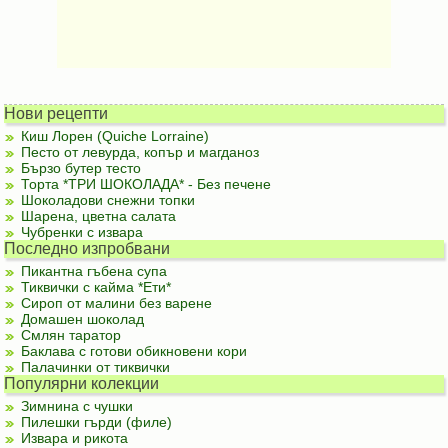
Нови рецепти
Киш Лорен (Quiche Lorraine)
Песто от левурда, копър и магданоз
Бързо бутер тесто
Торта *ТРИ ШОКОЛАДА* - Без печене
Шоколадови снежни топки
Шарена, цветна салата
Чубренки с извара
Последно изпробвани
Пикантна гъбена супа
Тиквички с кайма *Ети*
Сироп от малини без варене
Домашен шоколад
Смлян таратор
Баклава с готови обикновени кори
Палачинки от тиквички
Популярни колекции
Зимнина с чушки
Пилешки гърди (филе)
Извара и рикота