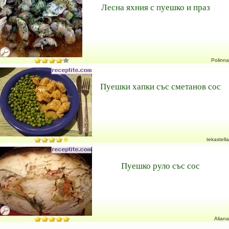
Лесна яхния с пуешко и праз
Polinna
Пуешки хапки със сметанов сос
tekastella
Пуешко руло със сос
Aliana