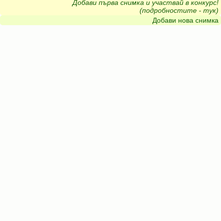
Добави първа снимка и участвай в конкурс!
(подробностите - тук)
Добави нова снимка