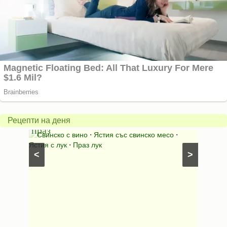
Пърж
карто
Свинско
с
с
бърка
Рецепти на деня
праз
яйца
 с
Свинско с вино
⋅
Ястия със свинско месо
⋅
Карто
ушки
⋅
Ястия с лук
⋅
Праз лук
Картофе
<
>
ени
Предяст