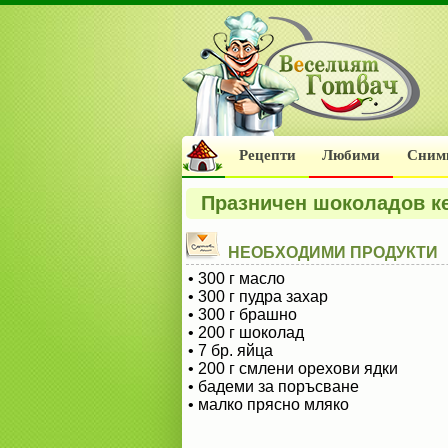
Рецепти
Любими
Сним
Празничен шоколадов к
НЕОБХОДИМИ ПРОДУКТИ
• 300 г масло
• 300 г пудра захар
• 300 г брашно
• 200 г шоколад
• 7 бр. яйца
• 200 г смлени орехови ядки
• бадеми за поръсване
• малко прясно мляко