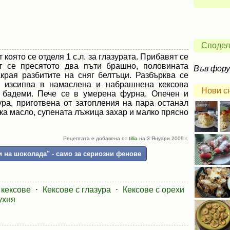
Сподел
 която се отделя 1 с.л. за глазурата. Прибавят се
т се пресятото два пъти брашно, половината
Във фор
края разбитите на сняг белтъци. Разбърква се
е изсипва в намаслена и набрашнена кексова
Нови с
 бадеми. Пече се в умерена фурна. Опечен и
ура, приготвена от затопления на пара останал
чка масло, супената лъжица захар и малко прясно
Рецептата е добавена от
tillia
на 3 Януари 2009 г.
 на шоколада" - само за сериозни фенове
кексове
⋅
Кексове с глазура
⋅
Кексове с орехи
ухня