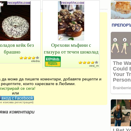
ладов кейк без
Орехови мъфини с
брашно
глазура от течен шоколад
eledra
vesi_rn
за да може да пишете коментари, добавяте рецепти и
 рецептите, които харесвате в Любими.
гистрирай се сега!
или
не изисква регистрация)
яма коментари