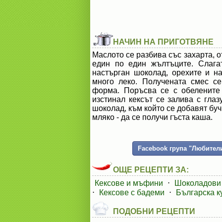
НАЧИН НА ПРИГОТВЯНЕ
Маслото се разбива със захарта, от
един по един жълтъците. Слага
настърган шоколад, орехите и на
много леко. Получената смес с
форма. Поръсва се с обелените
изстинал кексът се залива с глаз
шоколад, към който се добавят бу
мляко - да се получи гъста каша.
Facebook група "Любители
ОЩЕ РЕЦЕПТИ ЗА:
Кексове и мъфини
⋅
Шоколадови 
⋅
Кексове с бадеми
⋅
Българска к
ПОДОБНИ РЕЦЕПТИ