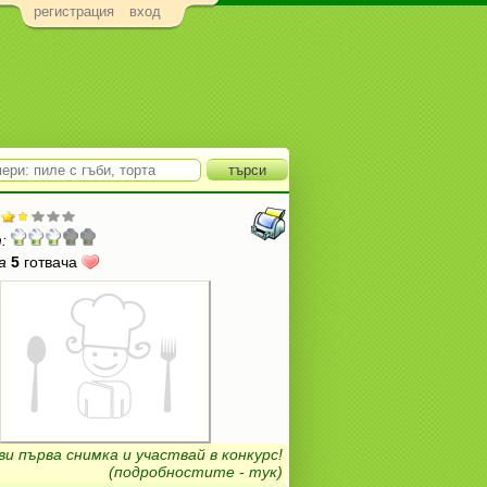
регистрация
вход
:
а
5
готвача
ви първа снимка и участвай в конкурс!
(подробностите - тук)