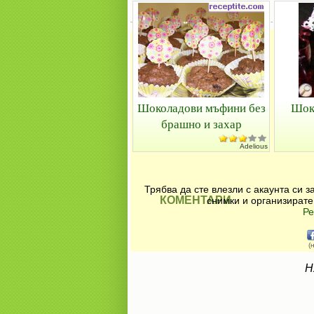
Шоколадови мъфини без
Шоко
брашно и захар
Adelious
Трябва да сте влезли с акаунта си 
КОМЕНТАРИ
снимки и организирате
Ре
(
Н