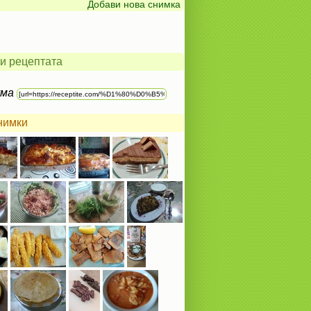
Добави нова снимка
и рецептата
ума
нимки