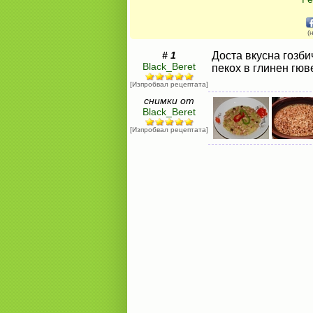
(
# 1
Доста вкусна гозби
Black_Beret
пекох в глинен гюв
[Изпробвал рецептата]
снимки от
Black_Beret
[Изпробвал рецептата]