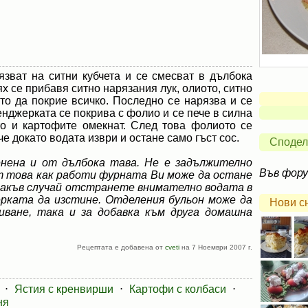
зват на ситни кубчета и се смесват в дълбока
ях се прибавя ситно нарязания лук, олиото, ситно
то да покрие всичко. Последно се нарязва и се
Тенджерката се покрива с фолио и се пече в силна
то и картофите омекнат. След това фолиото се
е докато водата изври и остане само гъст сос.
Сподел
нена и от дълбока тава. Не е задължително
Във фор
от това как работи фурната Ви може да остане
 такъв случай отстранете внимателно водата в
рката да изстине. Отделения бульон може да
Нови с
пиване, така и за добавка към друга домашна
Рецептата е добавена от
cveti
на 7 Ноември 2007 г.
⋅
Ястия с кренвирши
⋅
Картофи с колбаси
⋅
ня