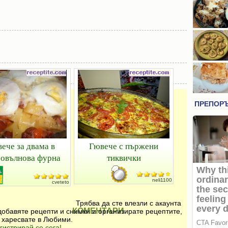
ече за двама в
Гювече с пържени
овълнова фурна
тиквички
neli1100
cveteto
Трябва да сте влезли с акаунта
КОМЕНТАРИ
добавяте рецепти и снимки и организирате рецептите,
 харесвате в Любими.
гистрирай се сега!