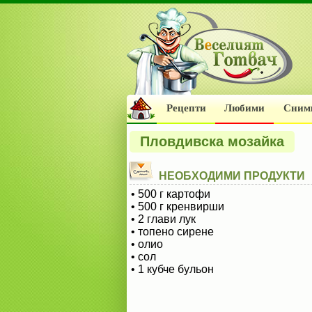
Рецепти
Любими
Сним
Пловдивска мозайка
НЕОБХОДИМИ ПРОДУКТИ
• 500 г картофи
• 500 г кренвирши
• 2 глави лук
• топено сирене
• олио
• сол
• 1 кубче бульон