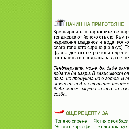
НАЧИН НА ПРИГОТВЯНЕ
Кренвиршите и картофите се наря
тенджерка от йенско стъкло. Към т
нарязания магданоз и вода, колко
слага топеното сирене (на вкус). 
фурна докато се разтопи сирене
отстранява и продължава да се печ
Тенджерката може да бъде заме
водата да изври. В зависимост 
вода, но продукта да е готов. В
отделен съд и оставете тендже
бъде много вкусен както за из
гозба.
ОЩЕ РЕЦЕПТИ ЗА:
Топено сирене
⋅
Ястия с колбаси
Ястия с картофи
⋅
Българска кух