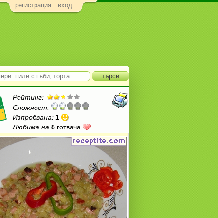
регистрация
вход
Рейтинг:
Сложност:
Изпробвана:
1
Любима на
8
готвача