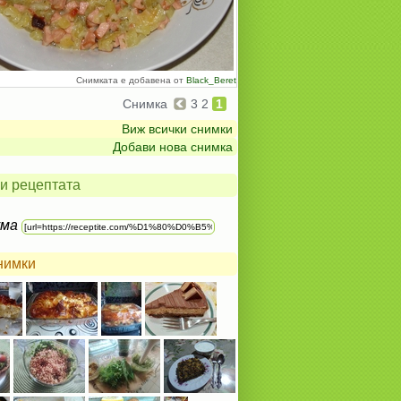
Снимката е добавена от
Black_Beret
Снимка
3
2
1
Виж всички снимки
Добави нова снимка
и рецептата
ума
нимки