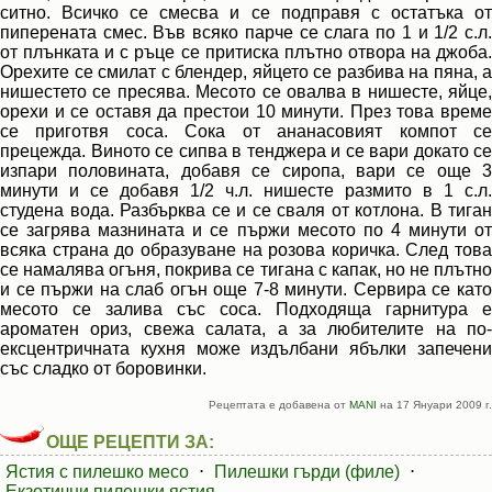
ситно. Всичко се смесва и се подправя с остатъка от
пиперената смес. Във всяко парче се слага по 1 и 1/2 с.л.
от плънката и с ръце се притиска плътно отвора на джоба.
Орехите се смилат с блендер, яйцето се разбива на пяна, а
нишестето се пресява. Месото се овалва в нишесте, яйце,
орехи и се оставя да престои 10 минути. През това време
се приготвя соса. Сока от ананасовият компот се
прецежда. Виното се сипва в тенджера и се вари докато се
изпари половината, добавя се сиропа, вари се още 3
минути и се добавя 1/2 ч.л. нишесте размито в 1 с.л.
студена вода. Разбърква се и се сваля от котлона. В тиган
се загрява мазнината и се пържи месото по 4 минути от
всяка страна до образуване на розова коричка. След това
се намалява огъня, покрива се тигана с капак, но не плътно
и се пържи на слаб огън още 7-8 минути. Сервира се като
месото се залива със соса. Подходяща гарнитура е
ароматен ориз, свежа салата, а за любителите на по-
ексцентричната кухня може издълбани ябълки запечени
със сладко от боровинки.
Рецептата е добавена от
MANI
на 17 Януари 2009 г.
ОЩЕ РЕЦЕПТИ ЗА:
Ястия с пилешко месо
⋅
Пилешки гърди (филе)
⋅
Екзотични пилешки ястия