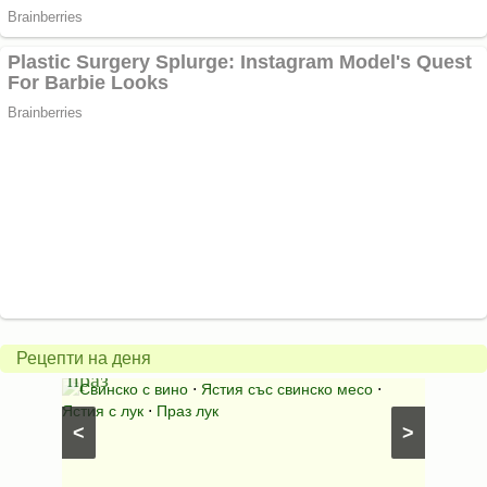
Пърж
карто
Свинско
с
с
бърка
Рецепти на деня
праз
яйца
 с
Свинско с вино
⋅
Ястия със свинско месо
⋅
Карто
ушки
⋅
Ястия с лук
⋅
Праз лук
Картофе
<
>
ени
Предяст