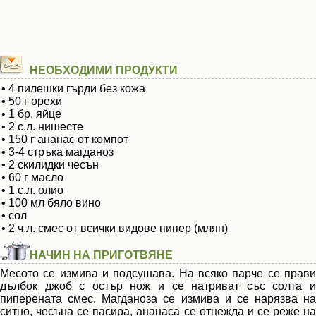
НЕОБХОДИМИ ПРОДУКТИ
• 4 пилешки гърди без кожа
• 50 г орехи
• 1 бр. яйце
• 2 с.л. нишесте
• 150 г ананас от компот
• 3-4 стръка магданоз
• 2 скилидки чесън
• 60 г масло
• 1 с.л. олио
• 100 мл бяло вино
• сол
• 2 ч.л. смес от всички видове пипер (млян)
НАЧИН НА ПРИГОТВЯНЕ
Месото се измива и подсушава. На всяко парче се прави
дълбок джоб с остър нож и се натриват със солта и
пиперената смес. Магданоза се измива и се нарязва на
ситно, чесъна се пасира, ананаса се отцежда и се реже на