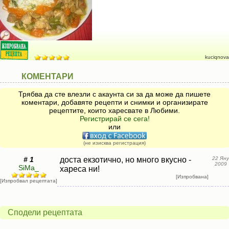
kuciqnova
КОМЕНТАРИ
Трябва да сте влезли с акаунта си за да може да пишете
коментари, добавяте рецепти и снимки и организирате
рецептите, които харесвате в Любими.
Регистрирай се сега!
или
(не изисква регистрация)
# 1
доста екзотично, но много вкусно -
22 Яну
2009
SiMa_
хареса ни!
[Изпробвана]
[Изпробвал рецептата]
Сподели рецептата