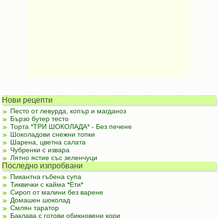
Нови рецепти
Песто от левурда, копър и магданоз
Бързо бутер тесто
Торта *ТРИ ШОКОЛАДА* - Без печене
Шоколадови снежни топки
Шарена, цветна салата
Чубренки с извара
Лятно ястие със зеленчуци
Последно изпробвани
Пикантна гъбена супа
Тиквички с кайма *Ети*
Сироп от малини без варене
Домашен шоколад
Смлян таратор
Баклава с готови обикновени кори