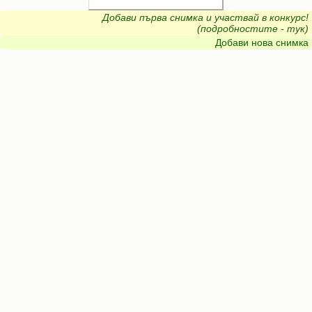
Добави първа снимка и участвай в конкурс!
(подробностите - тук)
Добави нова снимка