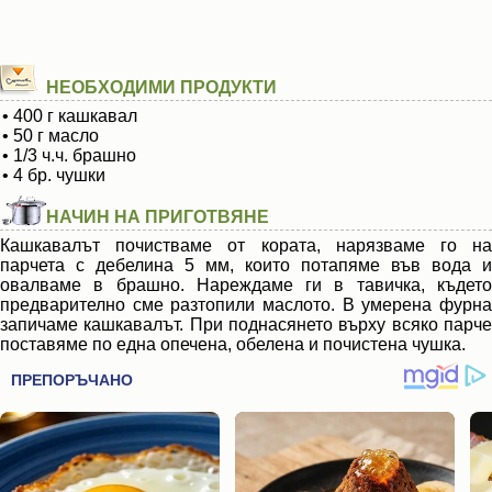
НЕОБХОДИМИ ПРОДУКТИ
• 400 г кашкавал
• 50 г масло
• 1/3 ч.ч. брашно
• 4 бр. чушки
НАЧИН НА ПРИГОТВЯНЕ
Кашкавалът почистваме от кората, нарязваме го на
парчета с дебелина 5 мм, които потапяме във вода и
овалваме в брашно. Нареждаме ги в тавичка, където
предварително сме разтопили маслото. В умерена фурна
запичаме кашкавалът. При поднасянето върху всяко парче
поставяме по една опечена, обелена и почистена чушка.