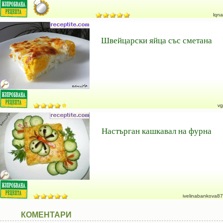
lqna
Швейцарски яйца със сметана
vg
Настърган кашкавал на фурна
ivelinabankova87
КОМЕНТАРИ