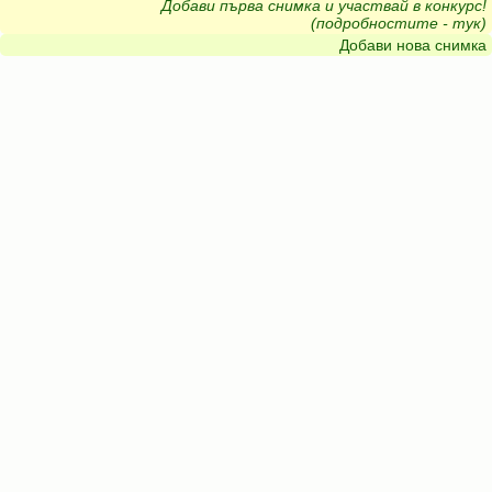
Добави първа снимка и участвай в конкурс!
(подробностите - тук)
Добави нова снимка