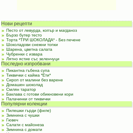
Нови рецепти
Песто от левурда, копър и магданоз
Бързо бутер тесто
Торта *ТРИ ШОКОЛАДА* - Без печене
Шоколадови снежни топки
Шарена, цветна салата
Чубренки с извара
Лятно ястие със зеленчуци
Последно изпробвани
Пикантна гъбена супа
Тиквички с кайма *Ети*
Сироп от малини без варене
Домашен шоколад
Смлян таратор
Баклава с готови обикновени кори
Палачинки от тиквички
Популярни колекции
Пилешки гърди (филе)
Зимнина с чушки
Гювеч
Салати с майонеза
Зимнина с домати