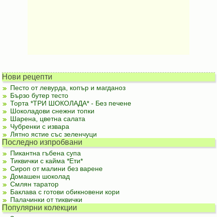
Нови рецепти
Песто от левурда, копър и магданоз
Бързо бутер тесто
Торта *ТРИ ШОКОЛАДА* - Без печене
Шоколадови снежни топки
Шарена, цветна салата
Чубренки с извара
Лятно ястие със зеленчуци
Последно изпробвани
Пикантна гъбена супа
Тиквички с кайма *Ети*
Сироп от малини без варене
Домашен шоколад
Смлян таратор
Баклава с готови обикновени кори
Палачинки от тиквички
Популярни колекции