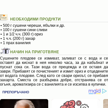
НЕОБХОДИМИ ПРОДУКТИ
• 500 г сушени череши, ябълки и др.
• 100 г сушени сини сливи
• 1 и 1/2 ч.ч. (300 г) ориз
• 1 ч.ч. (200 г) захар
• 1 прах ванилия
НАЧИН НА ПРИГОТВЯНЕ
Сушените плодове се измиват, заливат се с вода и се
оставят да киснат в нея няколко часа, за да набъбнат и
пуснат сока си. Тази вода се прецежда и се оставя да
заври. Прибавят се почистеният и измит ориз и отцедените
от водата плодове. След като се свари оризът, се прибавя
захарта. Сместа се разбърква добре, отстранява се от
огъня, ароматизира се с ванилията и се изсипва в купички.