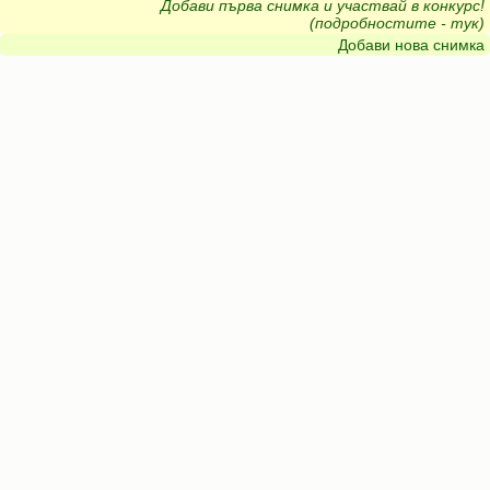
Добави първа снимка и участвай в конкурс!
(подробностите - тук)
Добави нова снимка