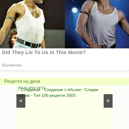
Американски
ябълков
Соден
пай
питка
от
на
Рецепти на деня
Масачузетс
мама
⋅
Сладкиши
⋅
Сладкиши с ябълки
⋅
Сладки
Соден
лени
пайове
⋅
Топ 100 рецепти 2003
питки (б
<
>