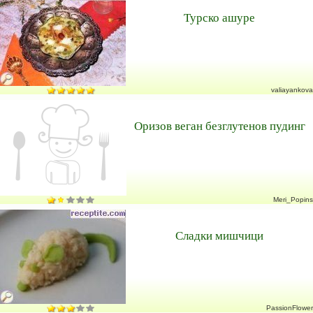
Турско ашуре
valiayankova
Оризов веган безглутенов пудинг
Meri_Popins
Сладки мишчици
PassionFlower