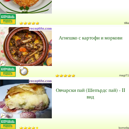
tillia
Агнешко с картофи и моркови
magi71
Овчарски пай (Шепърдс пай) - II
вид
korneliq