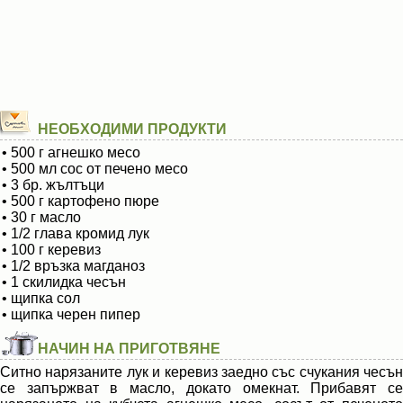
НЕОБХОДИМИ ПРОДУКТИ
• 500 г агнешко месо
• 500 мл сос от печено месо
• 3 бр. жълтъци
• 500 г картофено пюре
• 30 г масло
• 1/2 глава кромид лук
• 100 г керевиз
• 1/2 връзка магданоз
• 1 скилидка чесън
• щипка сол
• щипка черен пипер
НАЧИН НА ПРИГОТВЯНЕ
Ситно нарязаните лук и керевиз заедно със счукания чесън
се запържват в масло, докато омекнат. Прибавят се