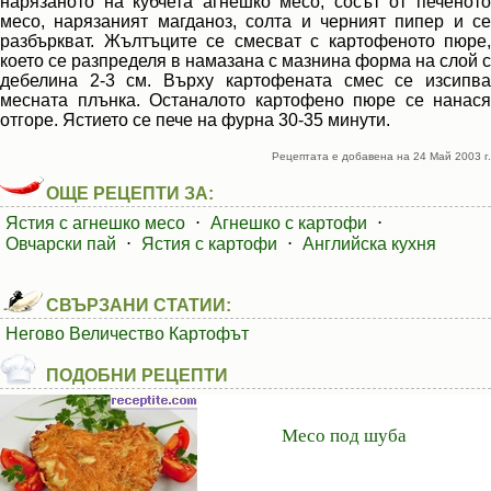
нарязаното на кубчета агнешко месо, сосът от печеното
месо, нарязаният магданоз, солта и черният пипер и се
разбъркват. Жълтъците се смесват с картофеното пюре,
което се разпределя в намазана с мазнина форма на слой с
дебелина 2-3 см. Върху картофената смес се изсипва
месната плънка. Останалото картофено пюре се нанася
отгоре. Ястието се пече на фурна 30-35 минути.
Рецептата е добавена на 24 Май 2003 г.
ОЩЕ РЕЦЕПТИ ЗА:
Ястия с агнешко месо
⋅
Агнешко с картофи
⋅
Овчарски пай
⋅
Ястия с картофи
⋅
Английска кухня
СВЪРЗАНИ СТАТИИ:
Негово Величество Картофът
ПОДОБНИ РЕЦЕПТИ
Месо под шуба