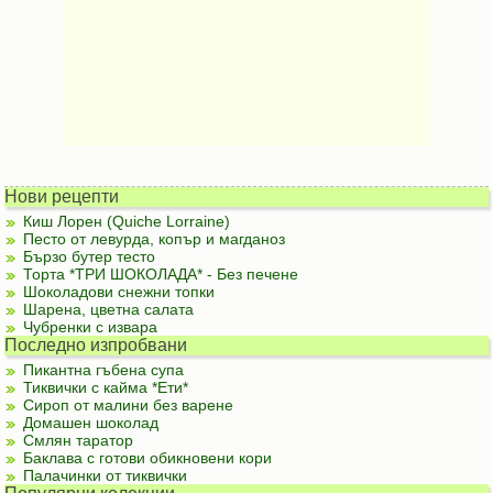
Нови рецепти
Киш Лорен (Quiche Lorraine)
Песто от левурда, копър и магданоз
Бързо бутер тесто
Торта *ТРИ ШОКОЛАДА* - Без печене
Шоколадови снежни топки
Шарена, цветна салата
Чубренки с извара
Последно изпробвани
Пикантна гъбена супа
Тиквички с кайма *Ети*
Сироп от малини без варене
Домашен шоколад
Смлян таратор
Баклава с готови обикновени кори
Палачинки от тиквички