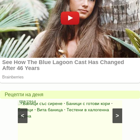
Вита
баница
Пълн
в
шара
халогенна
за
Рецепти на деня
фурна
Нику
⋅
Ястия
Баници със сирене
⋅
Баници с готови кори
⋅
Пълне
шунка
⋅
Баници
⋅
Вита баница
⋅
Тестени в халогенна
⋅
Риба н
<
>
фурна