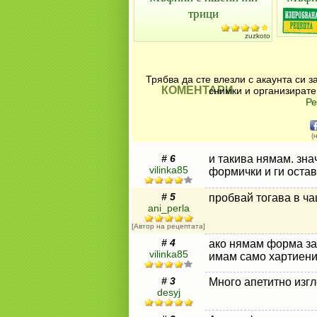
трици
zuzkoto
Трябва да сте влезли с акаунта си 
КОМЕНТАРИ
снимки и организирате
Ре
(
# 6
и такива нямам. зна
vilinka85
формички и ги остав
# 5
пробвай тогава в ча
ani_perla
[Автор на рецептата]
# 4
ако нямам форма за
vilinka85
имам само хартиени
# 3
Много апетитно изгл
desyj