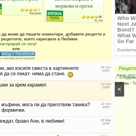
моркови и орехи
Alouette
m_iva
за да може да пишете коментари, добавяте рецепти и
 рецептите, които харесвате в Любими.
Америк
гистрирай се сега!
ябълко
или
пай
не изисква регистрация)
Салата
от
чи, ако изсипя сместа в хартиените
26 Сеп
Рецепт
2009
Букет
Масачу
я да се пекат- няма да стане.
Салати с краставици
⋅
Салати без месо
⋅
Сладки
Салати със спанак
⋅
Салати с марули (зелени
пайове
⋅
Т
шки за крем карамел
13 Сеп
2009
<
салати)
 мъфини, мога ли да приготвям такива?
12 Сеп
2009
 формички.
еждат, браво Ани, в любими!
24 Мар
2009