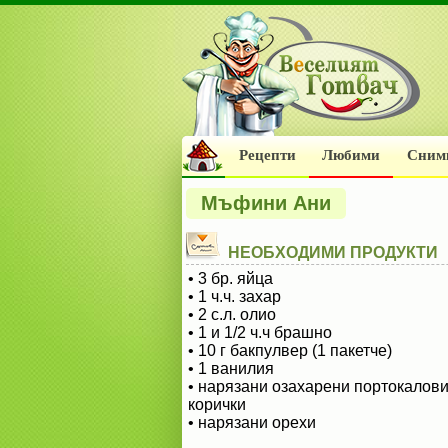
Рецепти
Любими
Сним
Мъфини Ани
НЕОБХОДИМИ ПРОДУКТИ
• 3 бр. яйца
• 1 ч.ч. захар
• 2 с.л. олио
• 1 и 1/2 ч.ч брашно
• 10 г бакпулвер (1 пакетче)
• 1 ванилия
• нарязани озахарени портокалов
корички
• нарязани орехи