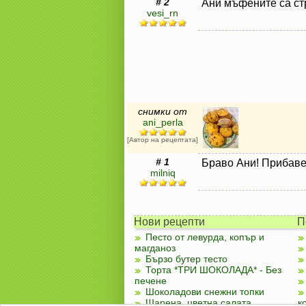
# 2
Ани мъфените са ст
vesi_rn
снимки от
ani_perla
[Автор на рецептата]
# 1
Браво Ани! Прибаве
milniq
Нови рецепти
П
Песто от левурда, копър и
магданоз
Бързо бутер тесто
Торта *ТРИ ШОКОЛАДА* - Без
печене
Шоколадови снежни топки
Шарена, цветна салата
к