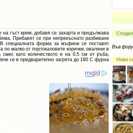
 на гъст крем, добавя се захарта и продължава
Сподел
бема. Прибавят се при непрекъснато разбиване
. В специалната форма за мъфини се поставят
Във фор
га по малко от портокаловите корички, оваляни в
 смес като количеството е на 0.5 см от ръба,
Пече се в предварително загрята до 180 С фурна
Нови с