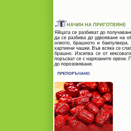
НАЧИН НА ПРИГОТВЯНЕ
Яйцата се разбиват до получаване
да се разбива до удвояване на о
олиото, брашното и бакпулвера
хартиени чашки. Във всяка се сла
брашно. Изсипва се от кексовата
поръсват се с нарязаните орехи. 
до порозовяване.