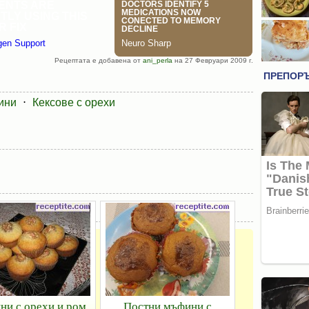
Рецептата е добавена от
ani_perla
на 27 Февруари 2009 г.
ини
⋅
Кексове с орехи
и с орехи и ром
Постни мъфини с