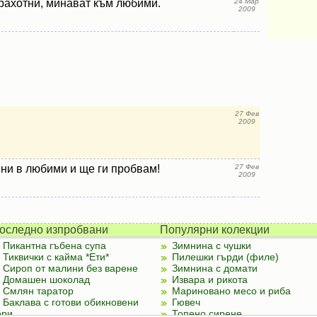
рахотни, минават към любими.
24 Мар
2009
27 Фев
2009
ни в любими и ще ги пробвам!
27 Фев
2009
оследно изпробвани
Популярни колекции
Пикантна гъбена супа
Зимнина с чушки
Тиквички с кайма *Ети*
Пилешки гърди (филе)
Сироп от малини без варене
Зимнина с домати
Домашен шоколад
Извара и рикота
Смлян таратор
Мариновано месо и риба
Баклава с готови обикновени
Гювеч
ори
Топено сирене