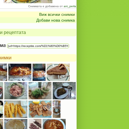
Снимката е добавена от
ani_perla
Виж всички снимки
Добави нова снимка
и рецептата
ума
нимки