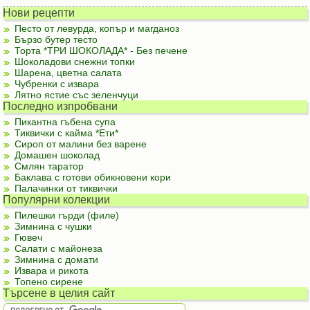
Нови рецепти
Песто от левурда, копър и магданоз
Бързо бутер тесто
Торта *ТРИ ШОКОЛАДА* - Без печене
Шоколадови снежни топки
Шарена, цветна салата
Чубренки с извара
Лятно ястие със зеленчуци
Последно изпробвани
Пикантна гъбена супа
Тиквички с кайма *Ети*
Сироп от малини без варене
Домашен шоколад
Смлян таратор
Баклава с готови обикновени кори
Палачинки от тиквички
Популярни колекции
Пилешки гърди (филе)
Зимнина с чушки
Гювеч
Салати с майонеза
Зимнина с домати
Извара и рикота
Топено сирене
Търсене в целия сайт