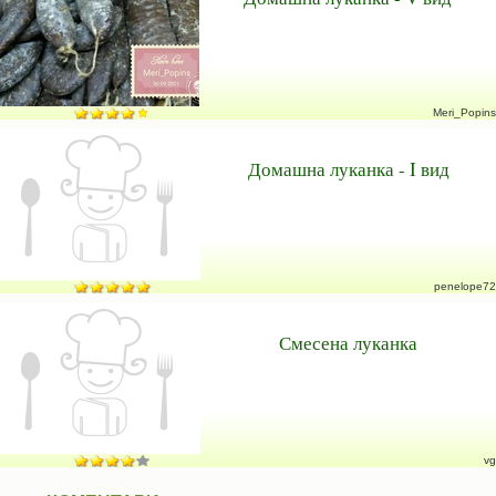
Meri_Popins
Домашна луканка - I вид
penelope72
Смесена луканка
vg