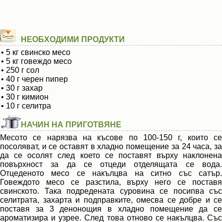
НЕОБХОДИМИ ПРОДУКТИ
• 5 кг свинско месо
• 5 кг говеждо месо
• 250 г сол
• 40 г черен пипер
• 30 г захар
• 30 г кимион
• 10 г селитра
НАЧИН НА ПРИГОТВЯНЕ
Месото се нарязва на късове по 100-150 г, които се
посоляват, и се оставят в хладно помещение за 24 часа, за
да се осолят след което се поставят върху наклонена
повърхност за да се отцеди отделящата се вода.
Отцеденото месо се накълцва на ситно със сатър.
Говеждото месо се разстила, върху него се поставя
свинското. Така подредената суровина се посипва със
селитрата, захарта и подправките, омесва се добре и се
поставя за 3 денонощия в хладно помещение да се
ароматизира и узрее. След това отново се накълцва. Със