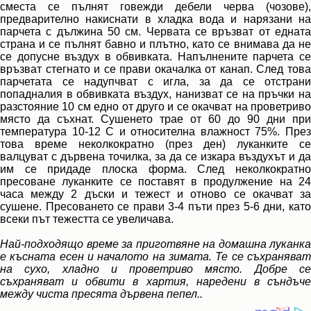
сместа се пълнят говежди дебели черва (чозове),
предварително накиснати в хладка вода и нарязани на
парчета с дължина 50 см. Червата се връзват от едната
страна и се пълнят бавно и плътно, като се внимава да не
се допусне въздух в обвивката. Напълнените парчета се
връзват стегнато и се прави окачалка от канап. След това
парчетата се надупчват с игла, за да се отстрани
попадналия в обвивката въздух, нанизват се на пръчки на
разстояние 10 см едно от друго и се окачват на проветриво
място да съхнат. Сушенето трае от 60 до 90 дни при
температура 10-12 C и относителна влажност 75%. През
това време неколкократно (през ден) луканките се
валцуват с дървена точилка, за да се изкара въздухът и да
им се придаде плоска форма. След неколкократно
пресоване луканките се поставят в продулжение на 24
часа между 2 дъски и тежест и отново се окачват за
сушене. Пресоването се прави 3-4 пъти през 5-6 дни, като
всеки път тежестта се увеличава.
Най-подходящо време за приготвяне на домашна луканка
е късната есен и началото на зимата. Те се съхраняват
на сухо, хладно и проветриво място. Добре се
съхраняват и обвити в хартия, наредени в съндъче
между чиста пресята дървена пепел..