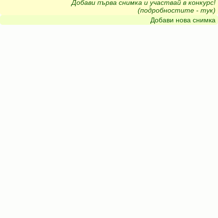
Добави първа снимка и участвай в конкурс!
(подробностите - тук)
Добави нова снимка