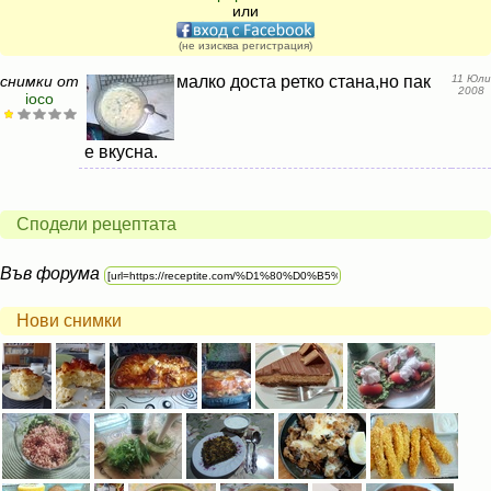
или
(не изисква регистрация)
снимки от
малко доста ретко стана,но пак
11 Юли
2008
ioco
е вкусна.
Сподели рецептата
Във форума
Нови снимки