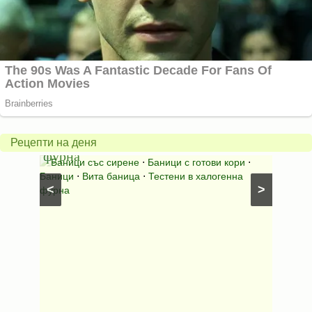
Вита
баница
Пълн
в
шара
халогенна
за
Рецепти на деня
фурна
Нику
⋅
Ястия
Баници със сирене
⋅
Баници с готови кори
⋅
Пълне
шунка
⋅
Баници
⋅
Вита баница
⋅
Тестени в халогенна
⋅
Риба н
<
>
фурна