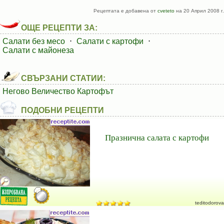
Рецептата е добавена от
cveteto
на 20 Април 2008 г.
ОЩЕ РЕЦЕПТИ ЗА:
Салати без месо
⋅
Салати с картофи
⋅
Салати с майонеза
СВЪРЗАНИ СТАТИИ:
Негово Величество Картофът
ПОДОБНИ РЕЦЕПТИ
Празнична салата с картофи
teditodorova