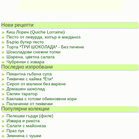
Нови рецепти
Киш Лорен (Quiche Lorraine)
Песто от левурда, копър и магданоз
Бързо бутер тесто
Торта *ТРИ ШОКОЛАДА* - Без печене
Шоколадови снежни топки
Шарена, цветна салата
Чубренки с извара
Последно изпробвани
Пикантна гъбена супа
Тиквички с кайма *Ети*
Сироп от малини без варене
Домашен шоколад
Смлян таратор
Баклава с готови обикновени кори
Палачинки от тиквички
Популярни колекции
Пилешки гърди (филе)
Извара и рикота
Салати с майонеза
Праз лук
Зимнина с чушки