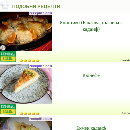
ПОДОБНИ РЕЦЕПТИ
Яниотико (Баклава, пълнена с
кадаиф)
daniski
Кюнефе
Aliana
Екмек кадаиф