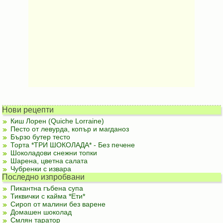
Нови рецепти
Киш Лорен (Quiche Lorraine)
Песто от левурда, копър и магданоз
Бързо бутер тесто
Торта *ТРИ ШОКОЛАДА* - Без печене
Шоколадови снежни топки
Шарена, цветна салата
Чубренки с извара
Последно изпробвани
Пикантна гъбена супа
Тиквички с кайма *Ети*
Сироп от малини без варене
Домашен шоколад
Смлян таратор