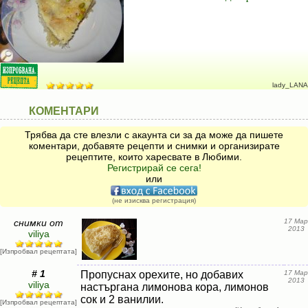
lady_LANA
КОМЕНТАРИ
Трябва да сте влезли с акаунта си за да може да пишете
коментари, добавяте рецепти и снимки и организирате
рецептите, които харесвате в Любими.
Регистрирай се сега!
или
(не изисква регистрация)
снимки от
17 Мар
2013
viliya
[Изпробвал рецептата]
# 1
Пропуснах орехите, но добавих
17 Мар
2013
viliya
настъргана лимонова кора, лимонов
сок и 2 ванилии.
[Изпробвал рецептата]