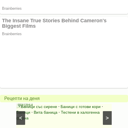
Вита
баница
Пълн
в
шара
халогенна
за
Рецепти на деня
фурна
Нику
⋅
Ястия
Баници със сирене
⋅
Баници с готови кори
⋅
Пълне
шунка
⋅
Баници
⋅
Вита баница
⋅
Тестени в халогенна
⋅
Риба н
<
>
фурна