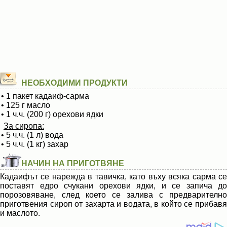
НЕОБХОДИМИ ПРОДУКТИ
• 1 пакет кадаиф-сарма
• 125 г масло
• 1 ч.ч. (200 г) орехови ядки
За сиропа:
• 5 ч.ч. (1 л) вода
• 5 ч.ч. (1 кг) захар
НАЧИН НА ПРИГОТВЯНЕ
Кадаифът се нарежда в тавичка, като въху всяка сарма се
поставят едро счукани орехови ядки, и се запича до
порозовяване, след което се залива с предварително
приготвения сироп от захарта и водата, в който се прибавя
и маслото.