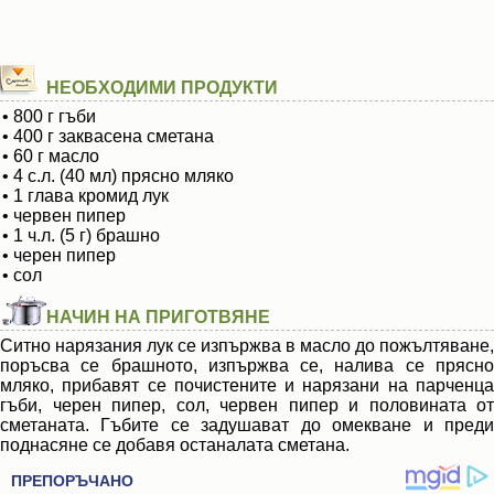
НЕОБХОДИМИ ПРОДУКТИ
• 800 г гъби
• 400 г заквасена сметана
• 60 г масло
• 4 с.л. (40 мл) прясно мляко
• 1 глава кромид лук
• червен пипер
• 1 ч.л. (5 г) брашно
• черен пипер
• сол
НАЧИН НА ПРИГОТВЯНЕ
Ситно нарязания лук се изпържва в масло до пожълтяване,
поръсва се брашното, изпържва се, налива се прясно
мляко, прибавят се почистените и нарязани на парченца
гъби, черен пипер, сол, червен пипер и половината от
сметаната. Гъбите се задушават до омекване и преди
поднасяне се добавя останалата сметана.