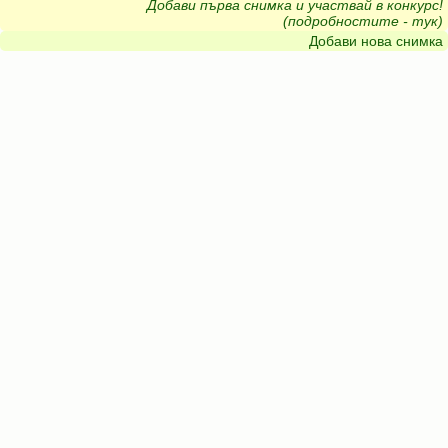
Добави първа снимка и участвай в конкурс!
(подробностите - тук)
Добави нова снимка