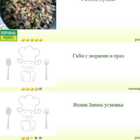
jeni
Гъби с моркови и праз
korneliq
Яхния Зимна усмивка
jeni