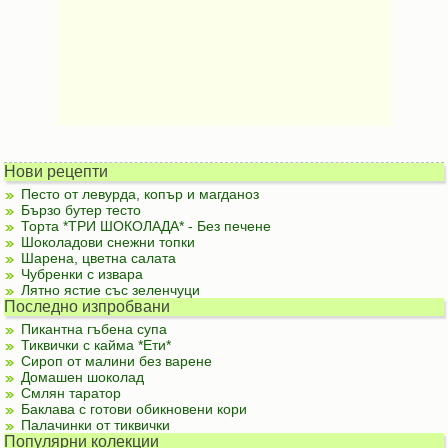
Нови рецепти
Песто от левурда, копър и магданоз
Бързо бутер тесто
Торта *ТРИ ШОКОЛАДА* - Без печене
Шоколадови снежни топки
Шарена, цветна салата
Чубренки с извара
Лятно ястие със зеленчуци
Последно изпробвани
Пикантна гъбена супа
Тиквички с кайма *Ети*
Сироп от малини без варене
Домашен шоколад
Смлян таратор
Баклава с готови обикновени кори
Палачинки от тиквички
Популярни колекции