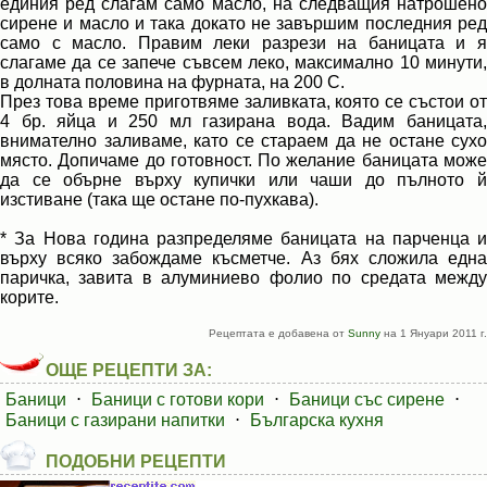
единия ред слагам само масло, на следващия натрошено
сирене и масло и така докато не завършим последния ред
само с масло. Правим леки разрези на баницата и я
слагаме да се запече съвсем леко, максимално 10 минути,
в долната половина на фурната, на 200 С.
През това време приготвяме заливката, която се състои от
4 бр. яйца и 250 мл газирана вода. Вадим баницата,
внимателно заливаме, като се стараем да не остане сухо
място. Допичаме до готовност. По желание баницата може
да се обърне върху купички или чаши до пълното й
изстиване (така ще остане по-пухкава).
* За Нова година разпределяме баницата на парченца и
върху всяко забождаме късметче. Аз бях сложила една
паричка, завита в алуминиево фолио по средата между
корите.
Рецептата е добавена от
Sunny
на 1 Януари 2011 г.
ОЩЕ РЕЦЕПТИ ЗА:
Баници
⋅
Баници с готови кори
⋅
Баници със сирене
⋅
Баници с газирани напитки
⋅
Българска кухня
ПОДОБНИ РЕЦЕПТИ