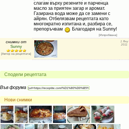
слагам върху резените и парченца
масло за приятен загар и аромат.
Газирана вода може да се замени с
айрян. Отбелязвам рецептата като
многократно изпитана и, разбира се,
препоръчвам
Благодаря на Sunny!
[Изпробвана]
снимки от
1 Яну
2011
Sunny
[Автор на рецептата]
Сподели рецептата
Във форума
Нови снимки