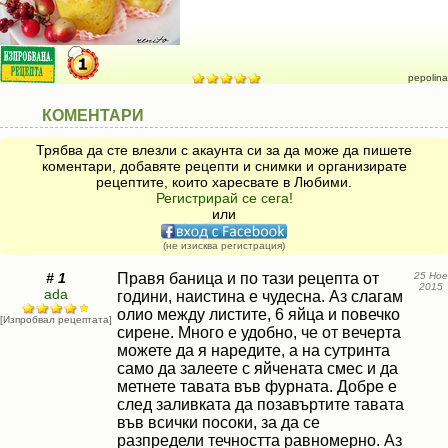
pepolina
КОМЕНТАРИ
Трябва да сте влезли с акаунта си за да може да пишете
коментари, добавяте рецепти и снимки и организирате
рецептите, които харесвате в Любими.
Регистрирай се сега!
или
(не изисква регистрация)
# 1
Правя баница и по тази рецепта от
25 Ное
2015
ada
години, наистина е чудесна. Аз слагам
олио между листите, 6 яйца и повечко
[Изпробвал рецептата]
сирене. Много е удобно, че от вечерта
можете да я наредите, а на сутринта
само да залеете с яйчената смес и да
метнете тавата във фурната. Добре е
след заливката да позавъртите тавата
във всички посоки, за да се
разпредели течността равномерно. Аз