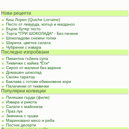
Нови рецепти
Киш Лорен (Quiche Lorraine)
Песто от левурда, копър и магданоз
Бързо бутер тесто
Торта *ТРИ ШОКОЛАДА* - Без печене
Шоколадови снежни топки
Шарена, цветна салата
Чубренки с извара
Последно изпробвани
Пикантна гъбена супа
Тиквички с кайма *Ети*
Сироп от малини без варене
Домашен шоколад
Смлян таратор
Баклава с готови обикновени кори
Палачинки от тиквички
Популярни колекции
Пилешки гърди (филе)
Извара и рикота
Салати с майонеза
Праз лук
Зимнина с чушки
Мариновано месо и риба
Постни десерти