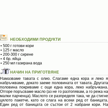
НЕОБХОДИМИ ПРОДУКТИ
• 500 г готови кори
• 125 г масло
• 200-300 г сирене
• 4 бр. яйца
• 250 мл газирана вода
НАЧИН НА ПРИГОТВЯНЕ
Намазваме тавата с олио. Слагаме една кора и леко я
набръчкваме, докато заеме половината от тавата. Другата
половина покриваме с още една кора, леко набръчкана.
Отгоре поръсваме масло (аз не го разтопявам, а го режа на
малки парченца). Маслото се разпределя така, че да стигне
цялото пакетче, като се слага на всеки ред от баницата.
Един ред от баницата се състои от 2 набрани кори. На