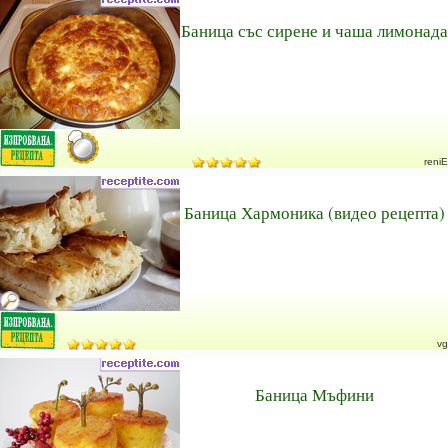
Баница със сирене и чаша лимонада
reniE
Баница Хармоника (видео рецепта)
vg
Баница Мъфини