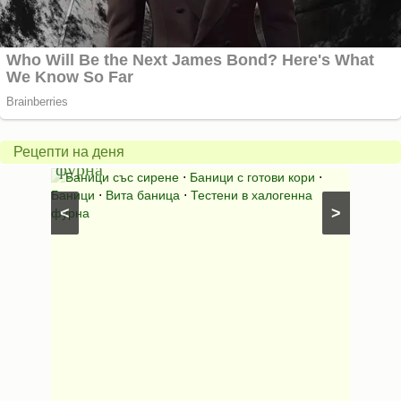
Вита
баница
Пълн
в
шара
халогенна
за
Рецепти на деня
фурна
Нику
⋅
Ястия
Баници със сирене
⋅
Баници с готови кори
⋅
Пълне
шунка
⋅
Баници
⋅
Вита баница
⋅
Тестени в халогенна
⋅
Риба н
<
>
фурна