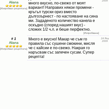
2009
Aliana
много вкусно, по-свежо от моят
вариант! Направих някои промени -
[Изпробвал рецептата]
кръгъл турски ориз вместо
дългозърнест - по настояване на сина
ми. Зададеното количество канела е
оскъдно (според нашият вкус) -
сложих 1/2 ч.л. и беше перфектно.
[Изпробвана]
# 1
Много е вкусно! Макар че съм го
24 Яну
2009
Aliana
правила със сушени смокини, мисля
че с кайсии е по-свежо. Накрая го
[Изпробвал рецептата]
наръсвам със запечен сусам. Супер
рецепта!