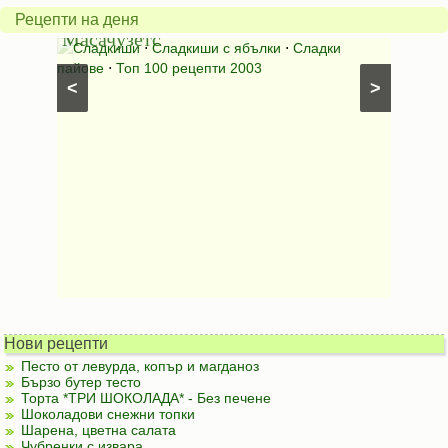
от
на
Рецепти на деня
Масачузетс
мама
⋅
Сладкиши
⋅
Сладкиши с ябълки
⋅
Сладки
Соден
лени
пайове
⋅
Топ 100 рецепти 2003
питки (б
<
>
Нови рецепти
Песто от левурда, копър и магданоз
Бързо бутер тесто
Торта *ТРИ ШОКОЛАДА* - Без печене
Шоколадови снежни топки
Шарена, цветна салата
Чубренки с извара