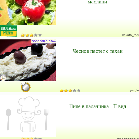
маслини
kakata_tedi
Чеснов пастет с тахан
jungle
Пиле в палачинка - II вид
mihaelaivanova