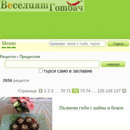
Рецепти
›
Предястия
търси само в заглавие
2656
рецепти
Страница
1
2
3
...
70
71
72
73
74
...
125
126
127
Пълнени гъби с кайма и бекон