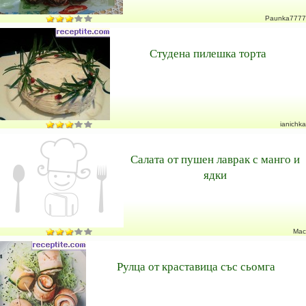
Paunka7777
Студена пилешка торта
ianichka
Салата от пушен лаврак с манго и
ядки
Mac
Рулца от краставица със сьомга