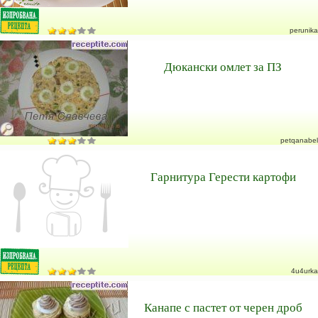
perunika
Дюкански омлет за ПЗ
petqanabel
Гарнитура Герести картофи
4u4urka
Канапе с пастет от черен дроб