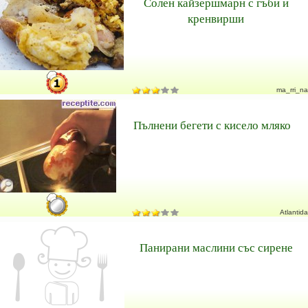
Солен кайзершмарн с гъби и
кренвирши
ma_rri_na
Пълнени бегети с кисело мляко
Atlantida
Панирани маслини със сирене