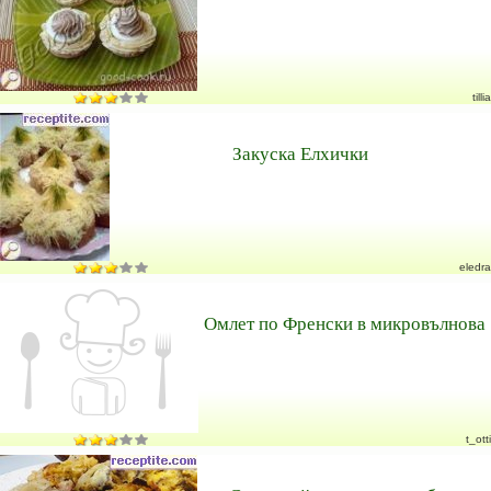
tillia
Закуска Елхички
eledra
Омлет по Френски в микровълнова
t_otti