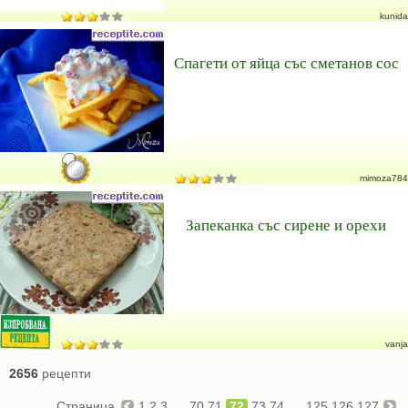
kunida
Спагети от яйца със сметанов сос
mimoza784
Запеканка със сирене и орехи
vanja
2656
рецепти
Страница
1
2
3
...
70
71
72
73
74
...
125
126
127