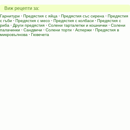
Виж рецепти за:
Гарнитури
⋅
Предястия с яйца
⋅
Предястия със сирена
⋅
Предястия
с гъби
⋅
Предястия с месо
⋅
Предястия с колбаси
⋅
Предястия с
риба
⋅
Други предястия
⋅
Солени тарталетки и кошнички
⋅
Солени
палачинки
⋅
Сандвичи
⋅
Солени торти
⋅
Аспержи
⋅
Предястия в
микровълнова
⋅
Гювечета