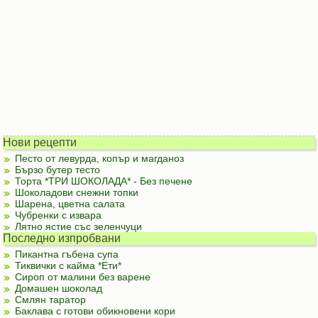
Нови рецепти
Песто от левурда, копър и магданоз
Бързо бутер тесто
Торта *ТРИ ШОКОЛАДА* - Без печене
Шоколадови снежни топки
Шарена, цветна салата
Чубренки с извара
Лятно ястие със зеленчуци
Последно изпробвани
Пикантна гъбена супа
Тиквички с кайма *Ети*
Сироп от малини без варене
Домашен шоколад
Смлян таратор
Баклава с готови обикновени кори