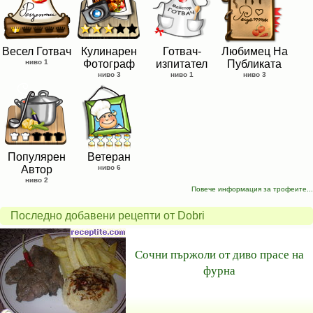
Весел Готвач
Кулинарен
Готвач-
Любимец На
ниво 1
Фотограф
изпитател
Публиката
ниво 3
ниво 1
ниво 3
Популярен
Ветеран
Автор
ниво 6
ниво 2
Повече информация за трофеите...
Последно добавени рецепти от Dobri
Сочни пържоли от диво прасе на
фурна