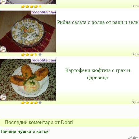
Dobri
Рибна салата с ролца от раци и зеле
Dobri
Картофени кюфтета с грах и
царевица
Dobri
Последни коментари от Dobri
Печени чушки с катък
...
14 Дек