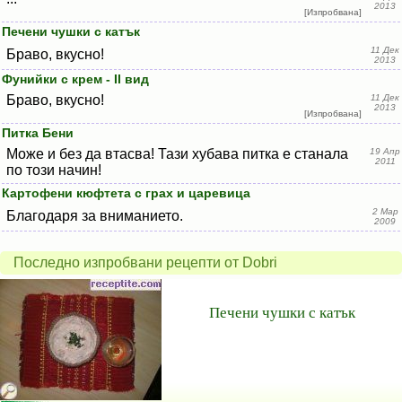
2013
[Изпробвана]
Печени чушки с катък
11 Дек
Браво, вкусно!
2013
Фунийки с крем - II вид
Браво, вкусно!
11 Дек
2013
[Изпробвана]
Питка Бени
Може и без да втасва! Тази хубава питка е станала
19 Апр
2011
по този начин!
Картофени кюфтета с грах и царевица
2 Мар
Благодаря за вниманието.
2009
Последно изпробвани рецепти от Dobri
Печени чушки с катък