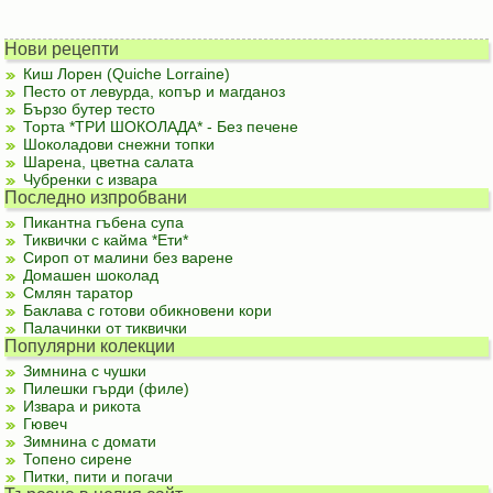
Нови рецепти
Киш Лорен (Quiche Lorraine)
Песто от левурда, копър и магданоз
Бързо бутер тесто
Торта *ТРИ ШОКОЛАДА* - Без печене
Шоколадови снежни топки
Шарена, цветна салата
Чубренки с извара
Последно изпробвани
Пикантна гъбена супа
Тиквички с кайма *Ети*
Сироп от малини без варене
Домашен шоколад
Смлян таратор
Баклава с готови обикновени кори
Палачинки от тиквички
Популярни колекции
Зимнина с чушки
Пилешки гърди (филе)
Извара и рикота
Гювеч
Зимнина с домати
Топено сирене
Питки, пити и погачи