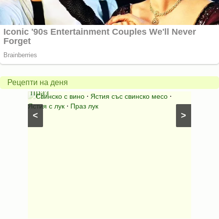
Пърж
карто
Свинско
с
с
бърка
Рецепти на деня
праз
яйца
 с
Свинско с вино
⋅
Ястия със свинско месо
⋅
Карто
ушки
⋅
Ястия с лук
⋅
Праз лук
Картофе
<
>
ени
Предяст