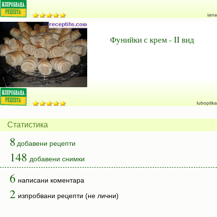
iana
Фунийки с крем - II вид
lubopitka
Статистика
8
добавени рецепти
148
добавени снимки
6
написани коментара
2
изпробвани рецепти (не лични)