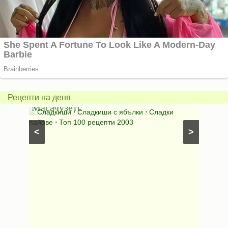
Американски
ябълков
Соден
пай
питка
от
на
Рецепти на деня
Масачузетс
мама
⋅
Сладкиши
⋅
Сладкиши с ябълки
⋅
Сладки
Соден
лени
пайове
⋅
Топ 100 рецепти 2003
питки (б
<
>