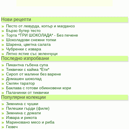
Нови рецепти
Песто от левурда, копър и магданоз
Бързо бутер тесто
Торта *ТРИ ШОКОЛАДА* - Без печене
Шоколадови снежни топки
Шарена, цветна салата
Чубренки с извара
Лятно ястие със зеленчуци
Последно изпробвани
Пикантна гъбена супа
Тиквички с кайма *Ети*
Сироп от малини без варене
Домашен шоколад
Смлян таратор
Баклава с готови обикновени кори
Палачинки от тиквички
Популярни колекции
Зимнина с чушки
Пилешки гърди (филе)
Зимнина с домати
Извара и рикота
Мариновано месо и риба
Гювеч