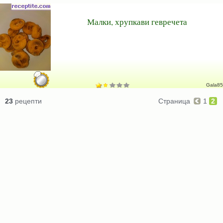
Малки, хрупкави гевречета
Gala85
23
рецепти
Страница
1
2