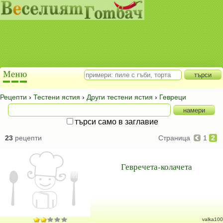
Рецепти
›
Тестени ястия
›
Други тестени ястия
›
Гевреци
търси само в заглавие
23
рецепти
Страница
1
2
Гевречета-колачета
valka100