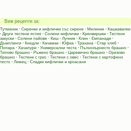
Виж рецепти за:
Тутманик
⋅
Сиренки и кифлички със сирене
⋅
Милинки
⋅
Кашкавалки
⋅
Други тестени ястия
⋅
Солени кифлички
⋅
Кренвиршки
⋅
Тестени
закуски
⋅
Солени пайове
⋅
Киш
⋅
Лучник
⋅
Клин
⋅
Емпанади
⋅
Дъмплинги
⋅
Кнедли
⋅
Качамак
⋅
Юфка
⋅
Трахана
⋅
Стар хляб
⋅
Попара
⋅
Хачапури
⋅
Универсални теста
⋅
Пълнозърнесто брашно
⋅
Типово брашно
⋅
Ръжено брашно
⋅
Царевично брашно
⋅
Оризово
брашно
⋅
Тестени с грис
⋅
Тестени с овес
⋅
Тестени с картофено
тесто
⋅
Лимец
⋅
Сладки кифлички и кроасани