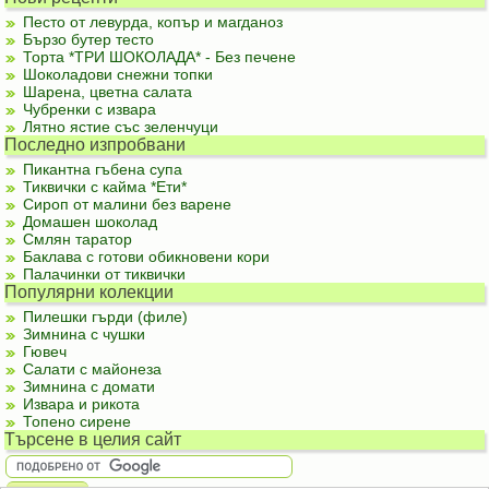
Песто от левурда, копър и магданоз
Бързо бутер тесто
Торта *ТРИ ШОКОЛАДА* - Без печене
Шоколадови снежни топки
Шарена, цветна салата
Чубренки с извара
Лятно ястие със зеленчуци
Последно изпробвани
Пикантна гъбена супа
Тиквички с кайма *Ети*
Сироп от малини без варене
Домашен шоколад
Смлян таратор
Баклава с готови обикновени кори
Палачинки от тиквички
Популярни колекции
Пилешки гърди (филе)
Зимнина с чушки
Гювеч
Салати с майонеза
Зимнина с домати
Извара и рикота
Топено сирене
Търсене в целия сайт