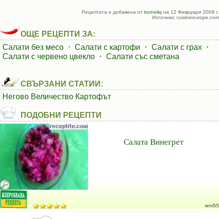
Рецептата е добавена от
korneliq
на 12 Февруари 2009 г.
Източник: cuisineeurope.com
ОЩЕ РЕЦЕПТИ ЗА:
Салати без месо
⋅
Салати с картофи
⋅
Салати с грах
⋅
Салати с червено цвекло
⋅
Салати със сметана
СВЪРЗАНИ СТАТИИ:
Негово Величество Картофът
ПОДОБНИ РЕЦЕПТИ
Салата Винегрет
reni55