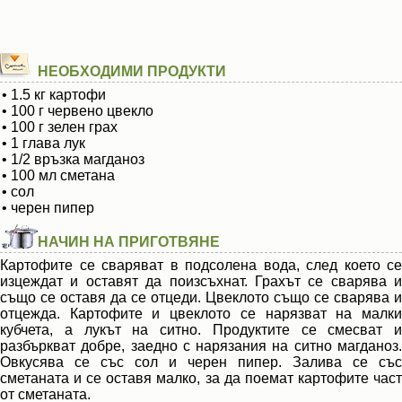
НЕОБХОДИМИ ПРОДУКТИ
• 1.5 кг картофи
• 100 г червено цвекло
• 100 г зелен грах
• 1 глава лук
• 1/2 връзка магданоз
• 100 мл сметана
• сол
• черен пипер
НАЧИН НА ПРИГОТВЯНЕ
Картофите се сваряват в подсолена вода, след което се
изцеждат и оставят да поизсъхнат. Грахът се сварява и
също се оставя да се отцеди. Цвеклото също се сварява и
отцежда. Картофите и цвеклото се нарязват на малки
кубчета, а лукът на ситно. Продуктите се смесват и
разбъркват добре, заедно с нарязания на ситно магданоз.
Овкусява се със сол и черен пипер. Залива се със
сметаната и се оставя малко, за да поемат картофите част
от сметаната.