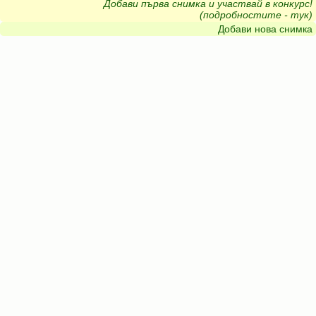
Добави първа снимка и участвай в конкурс!
(подробностите - тук)
Добави нова снимка