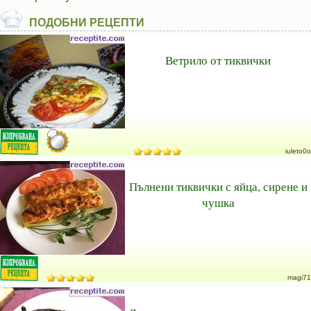
ПОДОБНИ РЕЦЕПТИ
Ветрило от тиквички
iuleto0o
Пълнени тиквички с яйца, сирене и
чушка
magi71