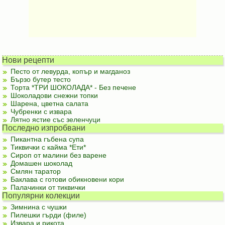
Нови рецепти
Песто от левурда, копър и магданоз
Бързо бутер тесто
Торта *ТРИ ШОКОЛАДА* - Без печене
Шоколадови снежни топки
Шарена, цветна салата
Чубренки с извара
Лятно ястие със зеленчуци
Последно изпробвани
Пикантна гъбена супа
Тиквички с кайма *Ети*
Сироп от малини без варене
Домашен шоколад
Смлян таратор
Баклава с готови обикновени кори
Палачинки от тиквички
Популярни колекции
Зимнина с чушки
Пилешки гърди (филе)
Извара и рикота