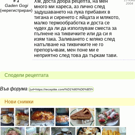
# 1
Хм, доста добра рецепта, на мен
15 Юни
2004
Gaden Gogi
много ми хареса, аз лично след
(нерегистриран)
задушаването на лука прибавих в
тигана и сиренето с яйцата и млякото,
малко термообработка и доста се
чудех да ли да използувам сместа за
пълнене на тиквичките или да си я
изям така. Заливането с мляко след
напълване на тиквичките не го
препоръчвам, мен поне ми е
неприятно след това да търкам тави.
Сподели рецептата
Във форума
Нови снимки