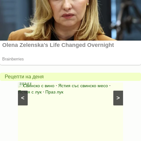
Пърж
карто
Свинско
с
с
бърка
Рецепти на деня
праз
яйца
 с
Свинско с вино
⋅
Ястия със свинско месо
⋅
Карто
ушки
⋅
Ястия с лук
⋅
Праз лук
Картофе
<
>
ени
Предяст