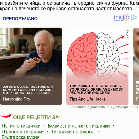
и разбитите яйца и се запичат в средно силна фурна. Към
края на печенето се прибавя останалата част от маслото.
Рецептата е добавена на 1 Декември 2002 г.
ОЩЕ РЕЦЕПТИ ЗА:
Ястия с тиквички
⋅
Безмесни ястия с тиквички
⋅
Пълнени тиквички
⋅
Тиквички на фурна
⋅
Българска кухня