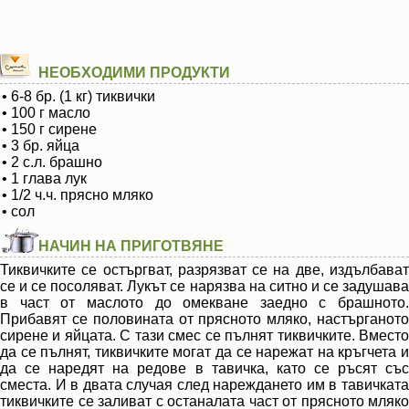
НЕОБХОДИМИ ПРОДУКТИ
• 6-8 бр. (1 кг) тиквички
• 100 г масло
• 150 г сирене
• 3 бр. яйца
• 2 с.л. брашно
• 1 глава лук
• 1/2 ч.ч. прясно мляко
• сол
НАЧИН НА ПРИГОТВЯНЕ
Тиквичките се остъргват, разрязват се на две, издълбават
се и се посоляват. Лукът се нарязва на ситно и се задушава
в част от маслото до омекване заедно с брашното.
Прибавят се половината от прясното мляко, настърганото
сирене и яйцата. С тази смес се пълнят тиквичките. Вместо
да се пълнят, тиквичките могат да се нарежат на кръгчета и
да се наредят на редове в тавичка, като се ръсят със
сместа. И в двата случая след нареждането им в тавичката
тиквичките се заливат с останалата част от прясното мляко