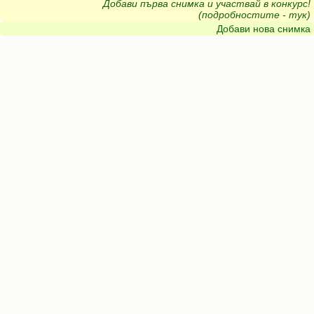
Добави първа снимка и участвай в конкурс!
(подробностите - тук)
Добави нова снимка