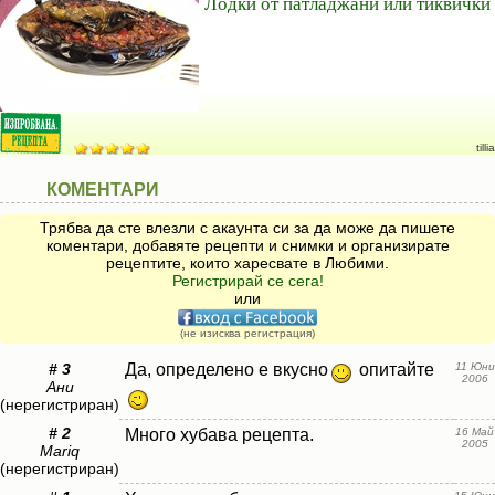
Лодки от патладжани или тиквички
tillia
КОМЕНТАРИ
Трябва да сте влезли с акаунта си за да може да пишете
коментари, добавяте рецепти и снимки и организирате
рецептите, които харесвате в Любими.
Регистрирай се сега!
или
(не изисква регистрация)
# 3
Да, определено е вкусно
опитайте
11 Юни
2006
Ани
(нерегистриран)
# 2
Много хубава рецепта.
16 Май
2005
Mariq
(нерегистриран)