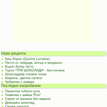
Нови рецепти
Киш Лорен (Quiche Lorraine)
Песто от левурда, копър и магданоз
Бързо бутер тесто
Торта *ТРИ ШОКОЛАДА* - Без печене
Шоколадови снежни топки
Шарена, цветна салата
Чубренки с извара
Последно изпробвани
Пикантна гъбена супа
Тиквички с кайма *Ети*
Сироп от малини без варене
Домашен шоколад
Смлян таратор