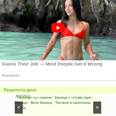
Вита
баница
Пълн
в
шара
халогенна
за
Рецепти на деня
фурна
Нику
⋅
Ястия
Баници със сирене
⋅
Баници с готови кори
⋅
Пълне
шунка
⋅
Баници
⋅
Вита баница
⋅
Тестени в халогенна
⋅
Риба н
<
>
фурна