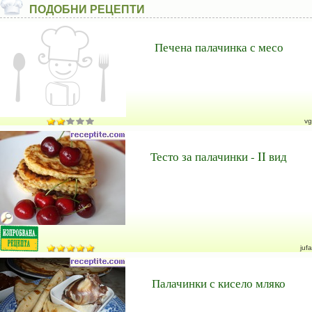
ПОДОБНИ РЕЦЕПТИ
Печена палачинка с месо
vg
Тесто за палачинки - II вид
jufa
Палачинки с кисело мляко