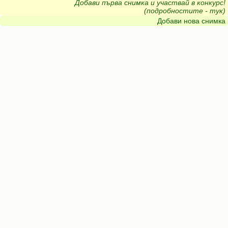
Добави първа снимка и участвай в конкурс!
(подробностите - тук)
Добави нова снимка