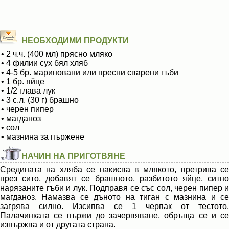
НЕОБХОДИМИ ПРОДУКТИ
• 2 ч.ч. (400 мл) прясно мляко
• 4 филии сух бял хляб
• 4-5 бр. мариновани или пресни сварени гъби
• 1 бр. яйце
• 1/2 глава лук
• 3 с.л. (30 г) брашно
• черен пипер
• магданоз
• сол
• мазнина за пържене
НАЧИН НА ПРИГОТВЯНЕ
Средината на хляба се накисва в млякото, претрива се
през сито, добавят се брашното, разбитото яйце, ситно
нарязаните гъби и лук. Подправя се със сол, черен пипер и
магданоз. Намазва се дъното на тиган с мазнина и се
загрява силно. Изсипва се 1 черпак от тестото.
Палачинката се пържи до зачервяване, обръща се и се
изпържва и от другата страна.