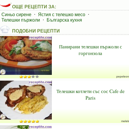
ОЩЕ РЕЦЕПТИ ЗА:
Синьо сирене
⋅
Ястия с телешко месо
⋅
Телешки пържоли
⋅
Българска кухня
ПОДОБНИ РЕЦЕПТИ
Панирани телешки пържоли с
горгонзола
pepeleon
Телешки котлети със сос Cafe de
Paris
melek