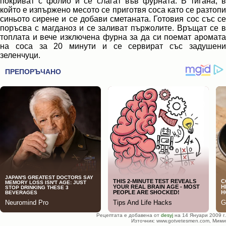
покриват с фолио и се слагат във фурната. В тигана, в
който е изпържено месото се приготвя соса като се разтопи
синьото сирене и се добави сметаната. Готовия сос със се
поръсва с магданоз и се заливат пържолите. Връщат се в
топлата и вече изключена фурна за да си поемат аромата
на соса за 20 минути и се сервират със задушени
зеленчуци.
Рецептата е добавена от
desyj
на 14 Януари 2009 г.
Източник: www.gotvetesmen.com, Мими