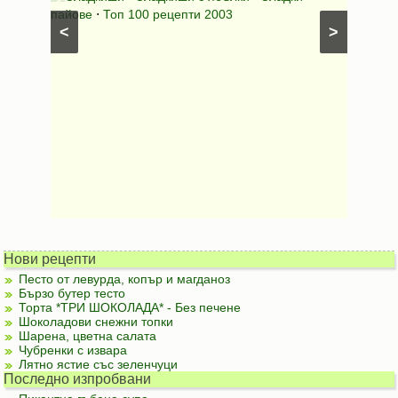
лени
пайове
⋅
Топ 100 рецепти 2003
питки (б
<
>
Нови рецепти
Песто от левурда, копър и магданоз
Бързо бутер тесто
Торта *ТРИ ШОКОЛАДА* - Без печене
Шоколадови снежни топки
Шарена, цветна салата
Чубренки с извара
Лятно ястие със зеленчуци
Последно изпробвани