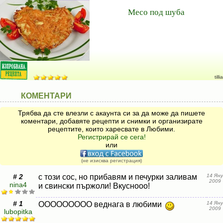
Месо под шуба
tillia
КОМЕНТАРИ
Трябва да сте влезли с акаунта си за да може да пишете
коментари, добавяте рецепти и снимки и организирате
рецептите, които харесвате в Любими.
Регистрирай се сега!
или
(не изисква регистрация)
# 2
с този сос, но прибавям и печурки заливам
14 Яну
2009
nina4
и свински пържоли! Вкуснооо!
# 1
ООООООООО веднага в любими
14 Яну
2009
lubopitka