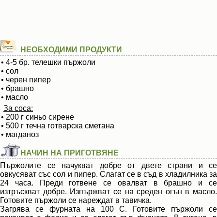
НЕОБХОДИМИ ПРОДУКТИ
• 4-5 бр. телешки пържоли
• сол
• черен пипер
• брашно
• масло
За соса:
• 200 г синьо сирене
• 500 г течна готварска сметана
• магданоз
НАЧИН НА ПРИГОТВЯНЕ
Пържолите се начукват добре от двете страни и се
овкусяват със сол и пипер. Слагат се в съд в хладилника за
24 часа. Преди готвене се овалват в брашно и се
изтръскват добре. Изпържват се на среден огън в масло.
Готовите пържоли се нареждат в тавичка.
Загрява се фурната на 100 С. Готовите пържоли се