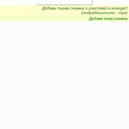
Добави първа снимка и участвай в конкурс!
(подробностите - тук)
Добави нова снимка