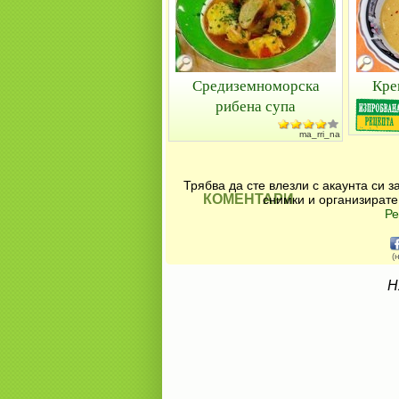
Средиземноморска
Кре
рибена супа
ma_rri_na
Трябва да сте влезли с акаунта си 
КОМЕНТАРИ
снимки и организирате
Ре
(
Н