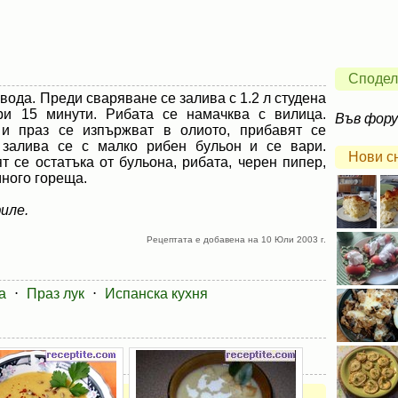
Сподел
вода. Преди сваряване се залива с 1.2 л студена
ри 15 минути. Рибата се намачква с вилица.
Във фор
и праз се изпържват в олиото, прибавят се
, залива се с малко рибен бульон и се вари.
Нови с
т се остатъка от бульона, рибата, черен пипер,
много гореща.
иле.
Рецептата е добавена на 10 Юли 2003 г.
а
⋅
Праз лук
⋅
Испанска кухня