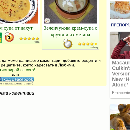
м супа от нахут
Зеленчукова крем-супа с
крутони и сметана
tillia
milniq
за да може да пишете коментари, добавяте рецепти и
 рецептите, които харесвате в Любими.
гистрирай се сега!
или
не изисква регистрация)
яма коментари