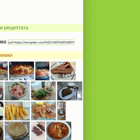
и рецептата
ума
нимки