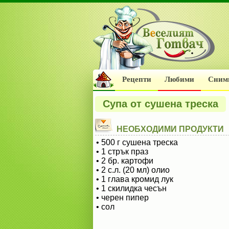
Рецепти
Любими
Сним
Супа от сушена треска
НЕОБХОДИМИ ПРОДУКТИ
• 500 г сушена треска
• 1 стрък праз
• 2 бр. картофи
• 2 с.л. (20 мл) олио
• 1 глава кромид лук
• 1 скилидка чесън
• черен пипер
• сол