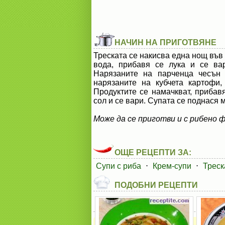
НАЧИН НА ПРИГОТВЯНЕ
Треската се накисва една нощ във 
вода, прибавя се лука и се ва
Нарязаните на парченца чесън 
нарязаните на кубчета картофи
Продуктите се намачкват, прибавя
сол и се вари. Супата се поднася 
Може да се приготви и с рибено ф
ОЩЕ РЕЦЕПТИ ЗА:
Супи с риба
⋅
Крем-супи
⋅
Треск
ПОДОБНИ РЕЦЕПТИ