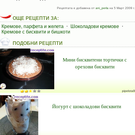
Рецептата е добавена от
ani_perla
на 5 Март 2009 г.
ОЩЕ РЕЦЕПТИ ЗА:
Кремове, парфета и желета
⋅
Шоколадови кремове
⋅
Кремове с бисквити и бишкоти
ПОДОБНИ РЕЦЕПТИ
Мини бисквитени тортички с
орехови бисквити
pipelota9
Йогурт с шоколадови бисквити