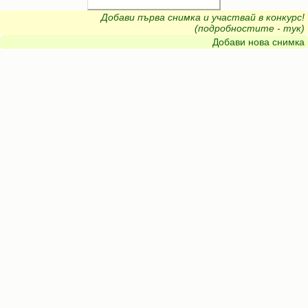
Добави първа снимка и участвай в конкурс!
(подробностите - тук)
Добави нова снимка