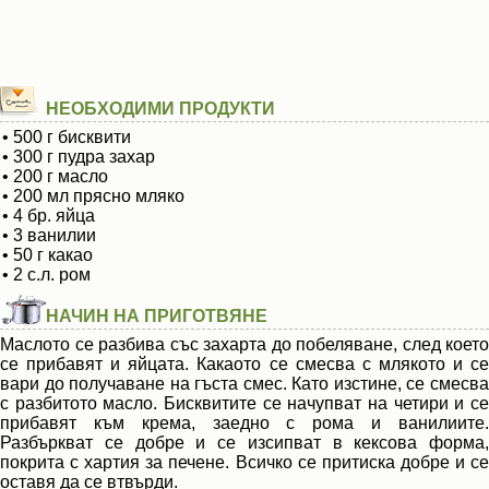
НЕОБХОДИМИ ПРОДУКТИ
• 500 г бисквити
• 300 г пудра захар
• 200 г масло
• 200 мл прясно мляко
• 4 бр. яйца
• 3 ванилии
• 50 г какао
• 2 с.л. ром
НАЧИН НА ПРИГОТВЯНЕ
Маслото се разбива със захарта до побеляване, след което
се прибавят и яйцата. Какаото се смесва с млякото и се
вари до получаване на гъста смес. Като изстине, се смесва
с разбитото масло. Бисквитите се начупват на четири и се
прибавят към крема, заедно с рома и ванилиите.
Разбъркват се добре и се изсипват в кексова форма,
покрита с хартия за печене. Всичко се притиска добре и се
оставя да се втвърди.