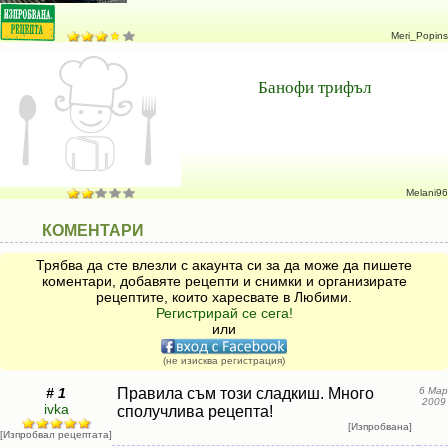
Meri_Popins
Банофи трифъл
Melani96
КОМЕНТАРИ
Трябва да сте влезли с акаунта си за да може да пишете
коментари, добавяте рецепти и снимки и организирате
рецептите, които харесвате в Любими.
Регистрирай се сега!
или
(не изисква регистрация)
# 1
Правила съм този сладкиш. Много
6 Мар
2009
ivka
сполучлива рецепта!
[Изпробвана]
[Изпробвал рецептата]