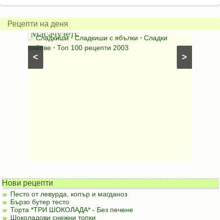
пай
питка
от
на
Рецепти на деня
Масачузетс
мама
⋅
Сладкиши
⋅
Сладкиши с ябълки
⋅
Сладки
Соден
лени
пайове
⋅
Топ 100 рецепти 2003
питки (б
<
>
Нови рецепти
Песто от левурда, копър и магданоз
Бързо бутер тесто
Торта *ТРИ ШОКОЛАДА* - Без печене
Шоколадови снежни топки