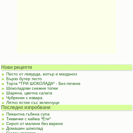
Нови рецепти
Песто от левурда, копър и магданоз
Бързо бутер тесто
Торта *ТРИ ШОКОЛАДА* - Без печене
Шоколадови снежни топки
Шарена, цветна салата
Чубренки с извара
Лятно ястие със зеленчуци
Последно изпробвани
Пикантна гъбена супа
Тиквички с кайма *Ети*
Сироп от малини без варене
Домашен шоколад
Смлян таратор