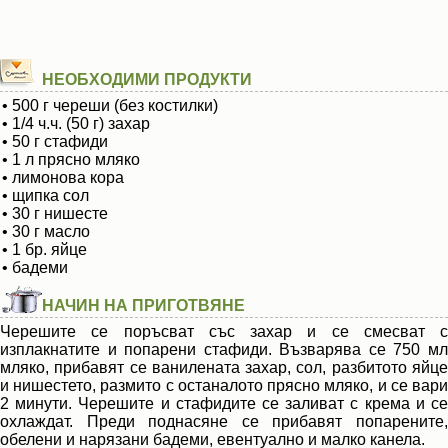
НЕОБХОДИМИ ПРОДУКТИ
• 500 г череши (без костилки)
• 1/4 ч.ч. (50 г) захар
• 50 г стафиди
• 1 л прясно мляко
• лимонова кора
• щипка сол
• 30 г нишесте
• 30 г масло
• 1 бр. яйце
• бадеми
НАЧИН НА ПРИГОТВЯНЕ
Черешите се поръсват със захар и се смесват с
изплакнатите и попарени стафиди. Възварява се 750 мл
мляко, прибавят се ванилената захар, сол, разбитото яйце
и нишестето, размито с останалото прясно мляко, и се вари
2 минути. Черешите и стафидите се заливат с крема и се
охлаждат. Преди поднасяне се прибавят попарените,
обелени и нарязани бадеми, евентуално и малко канела.