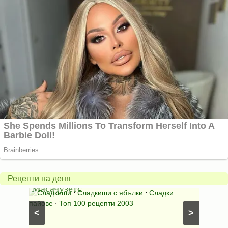
Американски
ябълков
Соден
пай
питка
от
на
Рецепти на деня
Масачузетс
мама
⋅
Сладкиши
⋅
Сладкиши с ябълки
⋅
Сладки
Соден
лени
пайове
⋅
Топ 100 рецепти 2003
питки (б
<
>