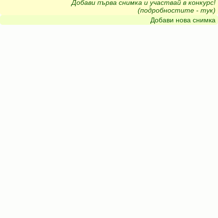
Добави първа снимка и участвай в конкурс!
(подробностите - тук)
Добави нова снимка