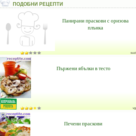
ПОДОБНИ РЕЦЕПТИ
Панирани праскови с оризова
плънка
suzi
Пържени ябълки в тесто
vg
Печени праскови