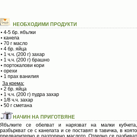
НЕОБХОДИМИ ПРОДУКТИ
• 4-5 бр. ябълки
• канела
• 70 г масло
• 4 бр. яйца
• 1 ч.ч. (200 г) захар
• 1 ч.ч. (200 г) брашно
• портокалови кори
• орехи
• 1 прах ванилия
За крема:
• 2 бр. яйца
• 1 ч.ч. (200 г) пудра захар
• 1/8 ч.ч. захар
• 50 г сметана
НАЧИН НА ПРИГОТВЯНЕ
Ябълките се обелват и нарязват на малки кубчета,
разбъркват се с канелата и се поставят в тавичка, в която
предварително е разтопено маслото. Отделно се разбиват