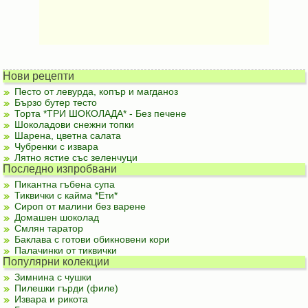
Нови рецепти
Песто от левурда, копър и магданоз
Бързо бутер тесто
Торта *ТРИ ШОКОЛАДА* - Без печене
Шоколадови снежни топки
Шарена, цветна салата
Чубренки с извара
Лятно ястие със зеленчуци
Последно изпробвани
Пикантна гъбена супа
Тиквички с кайма *Ети*
Сироп от малини без варене
Домашен шоколад
Смлян таратор
Баклава с готови обикновени кори
Палачинки от тиквички
Популярни колекции
Зимнина с чушки
Пилешки гърди (филе)
Извара и рикота