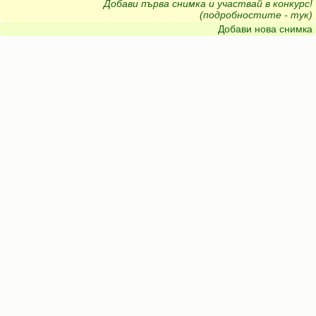
Добави първа снимка и участвай в конкурс!
(подробностите - тук)
Добави нова снимка