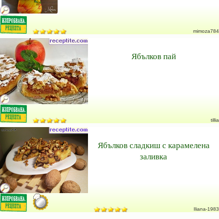
mimoza784
Ябълков пай
tillia
Ябълков сладкиш с карамелена
заливка
Iliana-1983