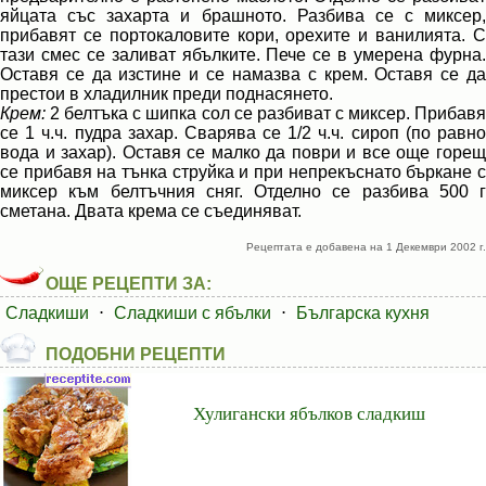
яйцата със захарта и брашното. Разбива се с миксер,
прибавят се портокаловите кори, орехите и ванилията. С
тази смес се заливат ябълките. Пече се в умерена фурна.
Оставя се да изстине и се намазва с крем. Оставя се да
престои в хладилник преди поднасянето.
Крем:
2 белтъка с шипка сол се разбиват с миксер. Прибав
се 1 ч.ч. пудра захар. Сварява се 1/2 ч.ч. сироп (по равно
вода и захар). Оставя се малко да поври и все още горещ
се прибавя на тънка струйка и при непрекъснато бъркане с
миксер към белтъчния сняг. Отделно се разбива 500 г
сметана. Двата крема се съединяват.
Рецептата е добавена на 1 Декември 2002 г.
ОЩЕ РЕЦЕПТИ ЗА:
Сладкиши
⋅
Сладкиши с ябълки
⋅
Българска кухня
ПОДОБНИ РЕЦЕПТИ
Хулигански ябълков сладкиш