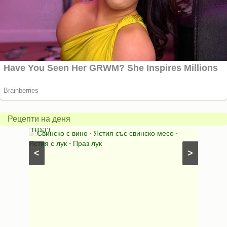
Пърж
карто
Свинско
с
с
бърка
Рецепти на деня
праз
яйца
 с
Свинско с вино
⋅
Ястия със свинско месо
⋅
Карто
ушки
⋅
Ястия с лук
⋅
Праз лук
Картофе
<
>
ени
Предяст