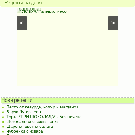
в
грахо
Рецепти на деня
саркофаг
фили
Постни
Ястия с пилешко месо
Карто
рфета и
⋅
Постни
<
>
ски
картофи
Безмесни
Нови рецепти
Песто от левурда, копър и магданоз
Бързо бутер тесто
Торта *ТРИ ШОКОЛАДА* - Без печене
Шоколадови снежни топки
Шарена, цветна салата
Чубренки с извара