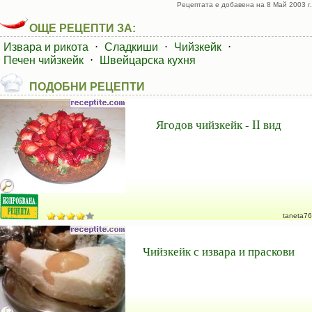
Рецептата е добавена на 8 Май 2003 г.
ОЩЕ РЕЦЕПТИ ЗА:
Извара и рикота
⋅
Сладкиши
⋅
Чийзкейк
⋅
Печен чийзкейк
⋅
Швейцарска кухня
ПОДОБНИ РЕЦЕПТИ
Ягодов чийзкейк - II вид
taneta76
Чийзкейк с извара и праскови