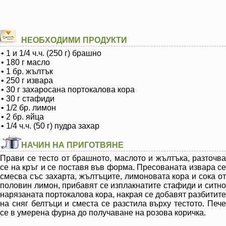
НЕОБХОДИМИ ПРОДУКТИ
• 1 и 1/4 ч.ч. (250 г) брашно
• 180 г масло
• 1 бр. жълтък
• 250 г извара
• 30 г захаросана портокалова кора
• 30 г стафиди
• 1/2 бр. лимон
• 2 бр. яйца
• 1/4 ч.ч. (50 г) пудра захар
НАЧИН НА ПРИГОТВЯНЕ
Прави се тесто от брашното, маслото и жълтъка, разточва
се на кръг и се поставя във форма. Пресованата извара се
смесва със захарта, жълтъците, лимоновата кора и сока от
половин лимон, прибавят се изплакнатите стафиди и ситно
нарязаната портокалова кора, накрая се добавят разбитите
на сняг белтъци и сместа се разстила върху тестото. Пече
се в умерена фурна до получаване на розова коричка.