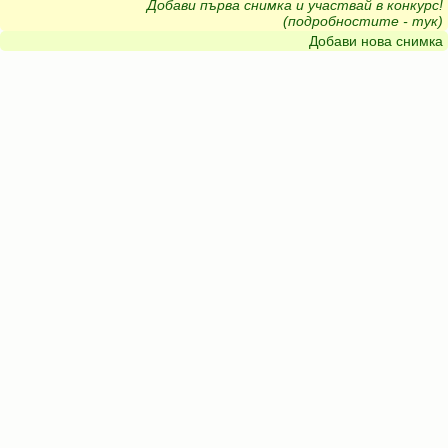
Добави първа снимка и участвай в конкурс!
(подробностите - тук)
Добави нова снимка