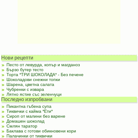
Нови рецепти
Песто от левурда, копър и магданоз
Бързо бутер тесто
Торта *ТРИ ШОКОЛАДА* - Без печене
Шоколадови снежни топки
Шарена, цветна салата
Чубренки с извара
Лятно ястие със зеленчуци
Последно изпробвани
Пикантна гъбена супа
Тиквички с кайма *Ети*
Сироп от малини без варене
Домашен шоколад
Смлян таратор
Баклава с готови обикновени кори
Палачинки от тиквички