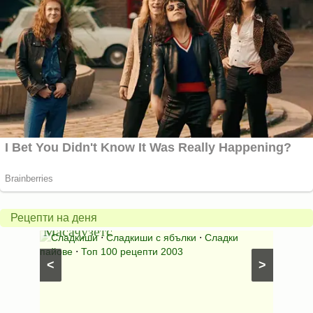
Американски
ябълков
Соден
пай
питка
от
на
Рецепти на деня
Масачузетс
мама
⋅
Сладкиши
⋅
Сладкиши с ябълки
⋅
Сладки
Соден
лени
пайове
⋅
Топ 100 рецепти 2003
питки (б
<
>