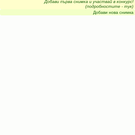
Добави първа снимка и участвай в конкурс!
(подробностите - тук)
Добави нова снимка