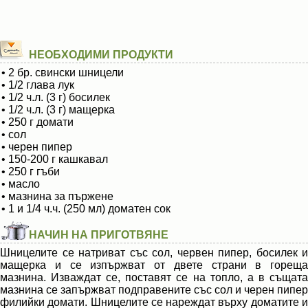
НЕОБХОДИМИ ПРОДУКТИ
• 2 бр. свински шницели
• 1/2 глава лук
• 1/2 ч.л. (3 г) босилек
• 1/2 ч.л. (3 г) мащерка
• 250 г домати
• сол
• черен пипер
• 150-200 г кашкавал
• 250 г гъби
• масло
• мазнина за пържене
• 1 и 1/4 ч.ч. (250 мл) доматен сок
НАЧИН НА ПРИГОТВЯНЕ
Шницелите се натриват със сол, червен пипер, босилек и
мащерка и се изпържват от двете страни в гореща
мазнина. Изваждат се, поставят се на топло, а в същата
мазнина се запържват подправените със сол и черен пипер
филийки домати. Шницелите се нареждат върху доматите и