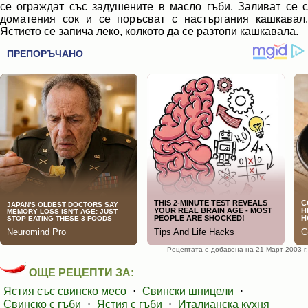
се ограждат със задушените в масло гъби. Заливат се с
доматения сок и се поръсват с настъргания кашкавал.
Ястието се запича леко, колкото да се разтопи кашкавала.
Рецептата е добавена на 21 Март 2003 г.
ОЩЕ РЕЦЕПТИ ЗА:
Ястия със свинско месо
⋅
Свински шницели
⋅
Свинско с гъби
⋅
Ястия с гъби
⋅
Италианска кухня