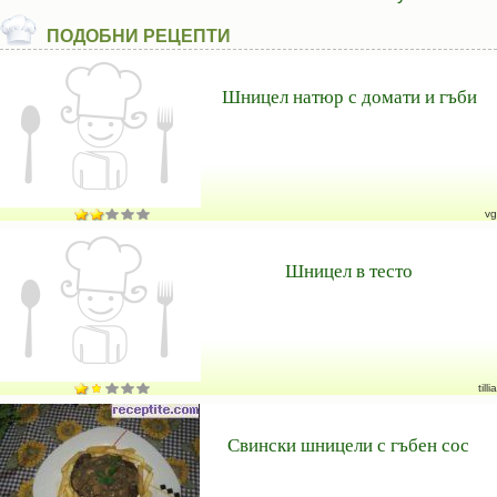
ПОДОБНИ РЕЦЕПТИ
Шницел натюр с домати и гъби
vg
Шницел в тесто
tillia
Свински шницели с гъбен сос