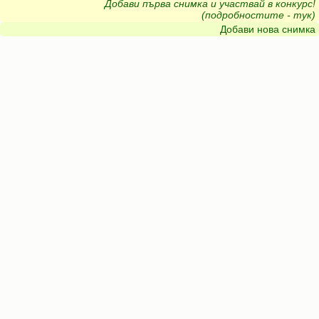
Добави първа снимка и участвай в конкурс!
(подробностите - тук)
Добави нова снимка