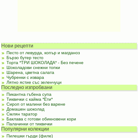
Нови рецепти
Песто от левурда, копър и магданоз
Бързо бутер тесто
Торта *ТРИ ШОКОЛАДА* - Без печене
Шоколадови снежни топки
Шарена, цветна салата
Чубренки с извара
Лятно ястие със зеленчуци
Последно изпробвани
Пикантна гъбена супа
Тиквички с кайма *Ети*
Сироп от малини без варене
Домашен шоколад
Смлян таратор
Баклава с готови обикновени кори
Палачинки от тиквички
Популярни колекции
Пилешки гърди (филе)