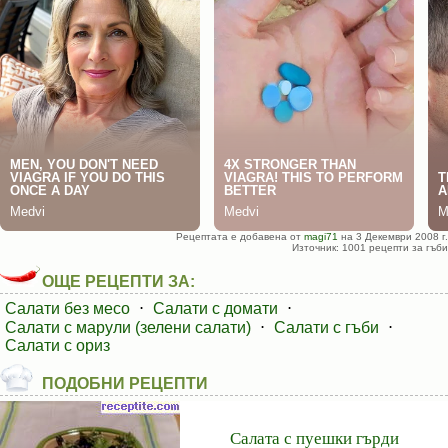
Рецептата е добавена от
magi71
на 3 Декември 2008 г.
Източник: 1001 рецепти за гъби
ОЩЕ РЕЦЕПТИ ЗА:
Салати без месо
⋅
Салати с домати
⋅
Салати с марули (зелени салати)
⋅
Салати с гъби
⋅
Салати с ориз
ПОДОБНИ РЕЦЕПТИ
Салата с пуешки гърди