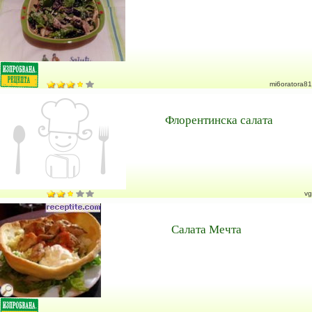
mi6oratora81
Флорентинска салата
vg
Салата Мечта