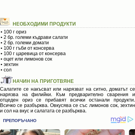
НЕОБХОДИМИ ПРОДУКТИ
• 100 г ориз
• 2 бр. големи къдрави салати
• 2 бр. големи домати
• 100 г гъби от консерва
• 100 г царевица от консерва
• оцет или лимонов сок
• зехтин
• сол
НАЧИН НА ПРИГОТВЯНЕ
Салатите се накъсват или нарязват на ситно, доматът се
нарязва на филийки. Към предварително сварения и
отцеден ориз се прибавят всички останали продукти.
Всичко се разбърква. Овкусява се със лимонов сок, зехтин
и сол на вкус и салатата се разбърква.