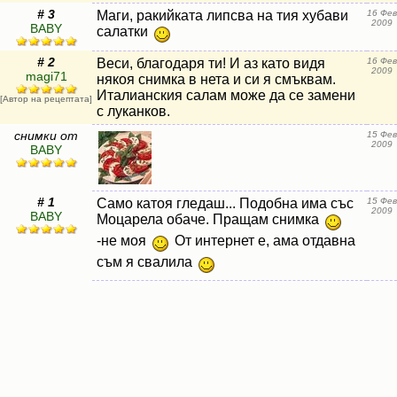
# 3
Maги, ракийката липсва на тия хубави
16 Фев
2009
BABY
салатки
# 2
Веси, благодаря ти! И аз като видя
16 Фев
2009
magi71
някоя снимка в нета и си я смъквам.
Италианския салам може да се замени
[Автор на рецептата]
с луканков.
снимки от
15 Фев
2009
BABY
# 1
Само катоя гледаш... Подобна има със
15 Фев
2009
BABY
Моцарела обаче. Пращам снимка
-не моя
От интернет е, ама отдавна
съм я свалила