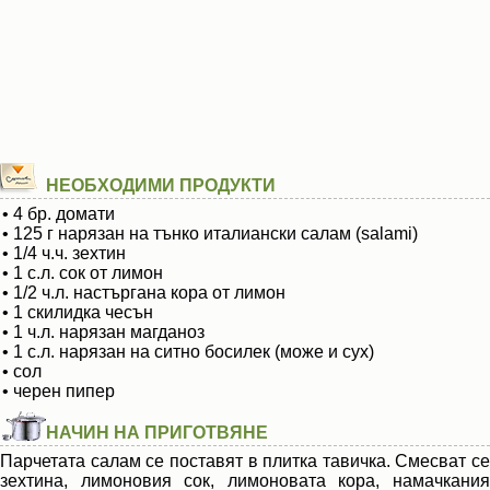
НЕОБХОДИМИ ПРОДУКТИ
• 4 бр. домати
• 125 г нарязан на тънко италиански салам (salami)
• 1/4 ч.ч. зехтин
• 1 с.л. сок от лимон
• 1/2 ч.л. настъргана кора от лимон
• 1 скилидка чесън
• 1 ч.л. нарязан магданоз
• 1 с.л. нарязан на ситно босилек (може и сух)
• сол
• черен пипер
НАЧИН НА ПРИГОТВЯНЕ
Парчетата салам се поставят в плитка тавичка. Смесват се
зехтина, лимоновия сок, лимоновата кора, намачкания