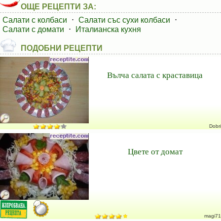
ОЩЕ РЕЦЕПТИ ЗА:
Салати с колбаси
⋅
Салати със сухи колбаси
⋅
Салати с домати
⋅
Италианска кухня
ПОДОБНИ РЕЦЕПТИ
Вълча салата с краставица
Dobri
Цвете от домат
magi71