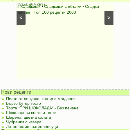
Масачузетс
мама
⋅
Сладкиши
⋅
Сладкиши с ябълки
⋅
Сладки
Соден
лени
пайове
⋅
Топ 100 рецепти 2003
питки (б
<
>
Нови рецепти
Песто от левурда, копър и магданоз
Бързо бутер тесто
Торта *ТРИ ШОКОЛАДА* - Без печене
Шоколадови снежни топки
Шарена, цветна салата
Чубренки с извара
Лятно ястие със зеленчуци