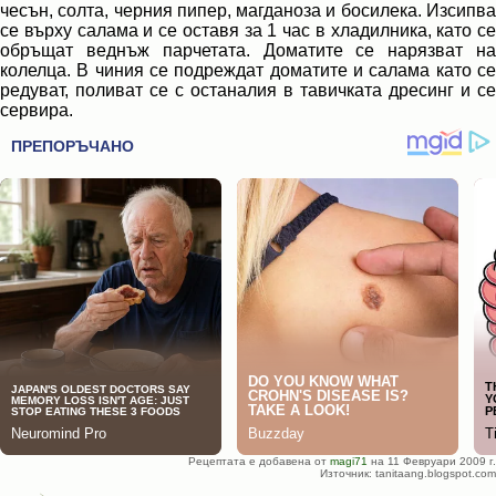
чесън, солта, черния пипер, магданоза и босилека. Изсипва
се върху салама и се оставя за 1 час в хладилника, като се
обръщат веднъж парчетата. Доматите се нарязват на
колелца. В чиния се подреждат доматите и салама като се
редуват, поливат се с останалия в тавичката дресинг и се
сервира.
Рецептата е добавена от
magi71
на 11 Февруари 2009 г.
Източник: tanitaang.blogspot.com