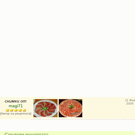
снимки от
11 Фев
2009
magi71
[Автор на рецептата]
Сподели рецептата