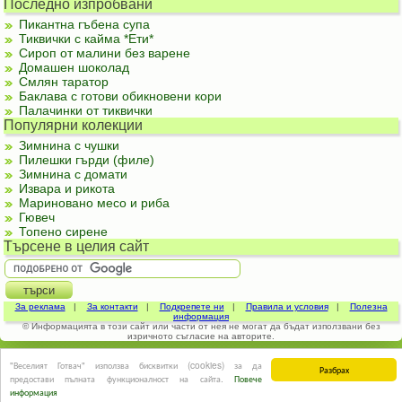
Последно изпробвани
Пикантна гъбена супа
Тиквички с кайма *Ети*
Сироп от малини без варене
Домашен шоколад
Смлян таратор
Баклава с готови обикновени кори
Палачинки от тиквички
Популярни колекции
Зимнина с чушки
Пилешки гърди (филе)
Зимнина с домати
Извара и рикота
Мариновано месо и риба
Гювеч
Топено сирене
Търсене в целия сайт
За реклама
|
За контакти
|
Подкрепете ни
|
Правила и условия
|
Полезна
информация
© Информацията в този сайт или части от нея не могат да бъдат използвани без
изричното съгласие на авторите.
"Веселият Готвач" използва бисквитки (cookies) за да
Разбрах
предостави пълната функционалност на сайта.
Повече
информация