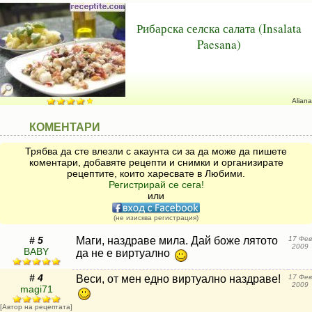
Рибарска селска салата (Insalata
Paesana)
Aliana
КОМЕНТАРИ
Трябва да сте влезли с акаунта си за да може да пишете
коментари, добавяте рецепти и снимки и организирате
рецептите, които харесвате в Любими.
Регистрирай се сега!
или
(не изисква регистрация)
# 5
Маги, наздраве мила. Дай боже лятото
17 Фев
2009
BABY
да не е виртуално
# 4
Веси, от мен едно виртуално наздраве!
17 Фев
2009
magi71
[Автор на рецептата]