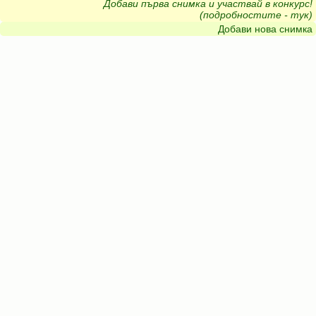
Добави първа снимка и участвай в конкурс!
(подробностите - тук)
Добави нова снимка