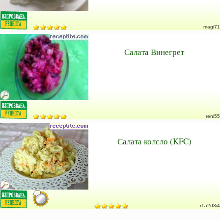
magi71
Салата Винегрет
reni55
Салата колсло (KFC)
r1a2d3i4