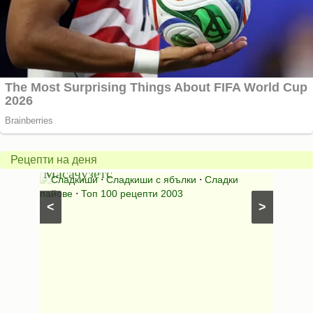
Американски
ябълков
Содената
пай
питка
от
на
Рецепти на деня
Масачузетс
мама
Сладкиши
⋅
Сладкиши с ябълки
⋅
Сладки
Содена пит
пайове
⋅
Топ 100 рецепти 2003
питки (без пл
<
>