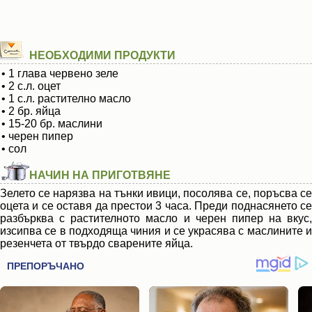
НЕОБХОДИМИ ПРОДУКТИ
• 1 глава червено зеле
• 2 с.л. оцет
• 1 с.л. растително масло
• 2 бр. яйца
• 15-20 бр. маслини
• черен пипер
• сол
НАЧИН НА ПРИГОТВЯНЕ
Зелето се нарязва на тънки ивици, посолява се, поръсва се
оцета и се оставя да престои 3 часа. Преди поднасянето се
разбърква с растителното масло и черен пипер на вкус,
изсипва се в подходяща чиния и се украсява с маслините и
резенчета от твърдо сварените яйца.