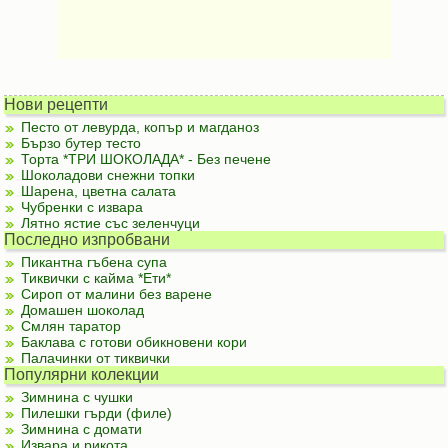
Нови рецепти
Песто от левурда, копър и магданоз
Бързо бутер тесто
Торта *ТРИ ШОКОЛАДА* - Без печене
Шоколадови снежни топки
Шарена, цветна салата
Чубренки с извара
Лятно ястие със зеленчуци
Последно изпробвани
Пикантна гъбена супа
Тиквички с кайма *Ети*
Сироп от малини без варене
Домашен шоколад
Смлян таратор
Баклава с готови обикновени кори
Палачинки от тиквички
Популярни колекции
Зимнина с чушки
Пилешки гърди (филе)
Зимнина с домати
Извара и рикота