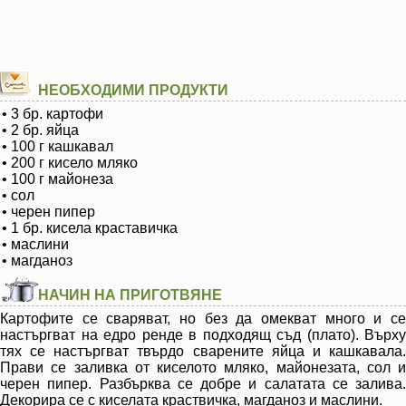
НЕОБХОДИМИ ПРОДУКТИ
• 3 бр. картофи
• 2 бр. яйца
• 100 г кашкавал
• 200 г кисело мляко
• 100 г майонеза
• сол
• черен пипер
• 1 бр. кисела краставичка
• маслини
• магданоз
НАЧИН НА ПРИГОТВЯНЕ
Картофите се сваряват, но без да омекват много и се
настъргват на едро ренде в подходящ съд (плато). Върху
тях се настъргват твърдо сварените яйца и кашкавала.
Прави се заливка от киселото мляко, майонезата, сол и
черен пипер. Разбърква се добре и салатата се залива.
Декорира се с киселата краствичка, магданоз и маслини.