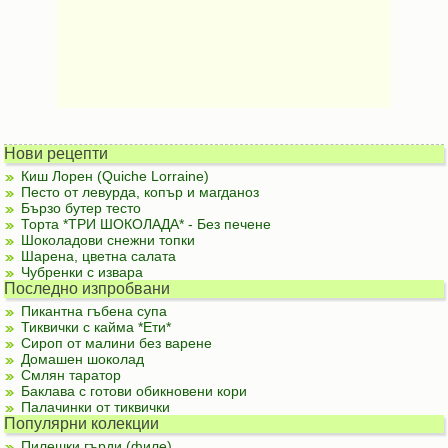
Нови рецепти
Киш Лорен (Quiche Lorraine)
Песто от левурда, копър и магданоз
Бързо бутер тесто
Торта *ТРИ ШОКОЛАДА* - Без печене
Шоколадови снежни топки
Шарена, цветна салата
Чубренки с извара
Последно изпробвани
Пикантна гъбена супа
Тиквички с кайма *Ети*
Сироп от малини без варене
Домашен шоколад
Смлян таратор
Баклава с готови обикновени кори
Палачинки от тиквички
Популярни колекции
Пилешки гърди (филе)