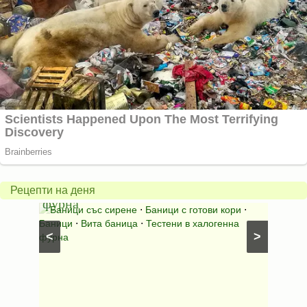
Вита
баница
Пълн
в
шара
халогенна
за
Рецепти на деня
фурна
Нику
⋅
Ястия
Баници със сирене
⋅
Баници с готови кори
⋅
Пълне
шунка
⋅
Баници
⋅
Вита баница
⋅
Тестени в халогенна
⋅
Риба н
<
>
фурна