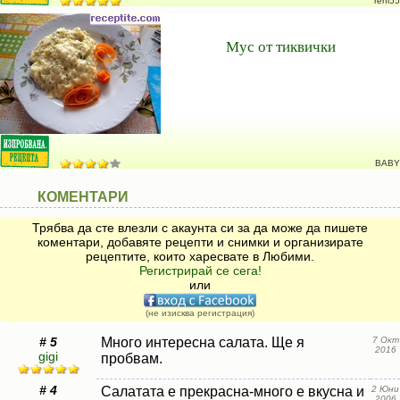
reni55
Мус от тиквички
BABY
КОМЕНТАРИ
Трябва да сте влезли с акаунта си за да може да пишете
коментари, добавяте рецепти и снимки и организирате
рецептите, които харесвате в Любими.
Регистрирай се сега!
или
(не изисква регистрация)
# 5
Много интересна салата. Ще я
7 Окт
2016
gigi
пробвам.
# 4
Салатата е прекрасна-много е вкусна и
2 Юни
2006