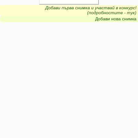
Добави първа снимка и участвай в конкурс!
(подробностите - тук)
Добави нова снимка