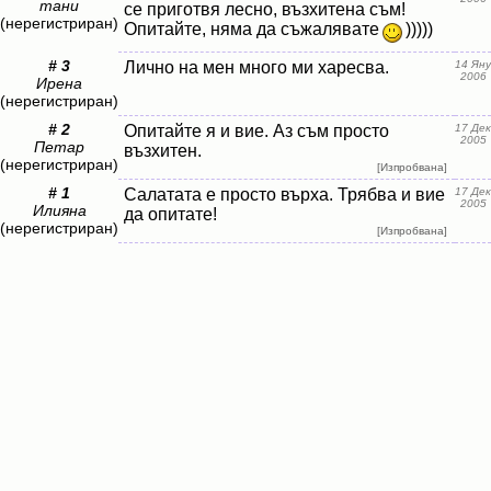
тани
се приготвя лесно, възхитена съм!
(нерегистриран)
Опитайте, няма да съжалявате
)))))
# 3
Лично на мен много ми харесва.
14 Яну
2006
Ирена
(нерегистриран)
# 2
Опитайте я и вие. Аз съм просто
17 Дек
2005
Петар
възхитен.
(нерегистриран)
[Изпробвана]
# 1
Салатата е просто върха. Трябва и вие
17 Дек
2005
Илияна
да опитате!
(нерегистриран)
[Изпробвана]