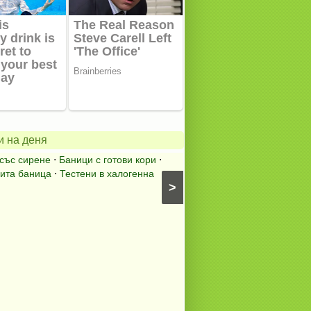
Пълнен
шаран
нна
за
и на деня
Никулден
със сирене
⋅
Баници с готови кори
⋅
Пълнен шаран
⋅
Никулде
ита баница
⋅
Тестени в халогенна
⋅
Риба на фурна
⋅
Ястия с 
>