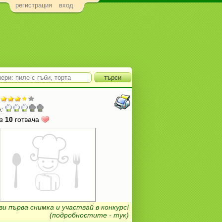
регистрация
вход
:
а
10
готвача
ви първа снимка и участвай в конкурс!
(подробностите - тук)