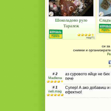
Шоколадово руло
Сладъ
Таралеж
magi71
си за
снимки и организирате
Ре
(
# 2
аз суровото яйце не бих
Madlena
пече
# 1
Супер! А ако добавиш и
neli.mag
ефектно!