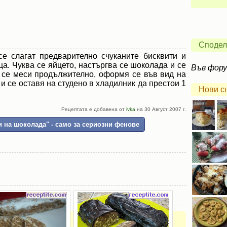
Сподел
се слагат предварително счуканите бисквити и
ца. Чуква се яйцето, настъргва се шоколада и се
Във фор
 се меси продължително, оформя се във вид на
 и се оставя на студено в хладилник да престои 1
Нови с
Рецептата е добавена от
ivka
на 30 Август 2007 г.
 на шоколада" - само за сериозни фенове