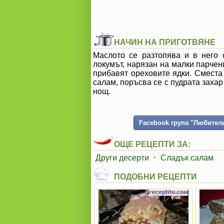
НАЧИН НА ПРИГОТВЯНЕ
Маслото се разтопява и в него 
локумът, нарязан на малки парчен
прибавят ореховите ядки. Сместа
салам, поръсва се с пудрата захар
нощ.
Facebook група "Любители
ОЩЕ РЕЦЕПТИ ЗА:
Други десерти
⋅
Сладък салам
ПОДОБНИ РЕЦЕПТИ