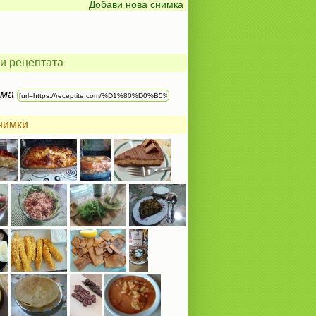
Добави нова снимка
и рецептата
ума
нимки