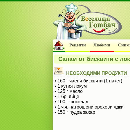
Рецепти
Любими
Сним
Салам от бисквити с ло
НЕОБХОДИМИ ПРОДУКТИ
• 160 г чаени бисквити (1 пакет)
• 1 кутия локум
• 125 г масло
• 1 бр. яйце
• 100 г шоколад
• 1 ч.ч. натрошени орехови ядки
• 150 г пудра захар