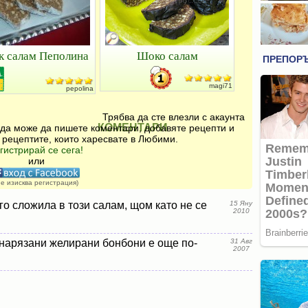
к салам Пеполина
Шоко салам
magi71
pepolina
Трябва да сте влезли с акаунта
КОМЕНТАРИ
 да може да пишете коментари, добавяте рецепти и
 рецептите, които харесвате в Любими.
гистрирай се сега!
или
не изисква регистрация)
 го сложила в този салам, щом като не се
15 Яну
2010
 нарязани желирани бонбони е още по-
31 Авг
2007