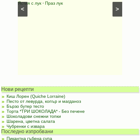
ушки
⋅
Ястия с лук
⋅
Праз лук
Картофе
<
>
ени
Предяст
Нови рецепти
Киш Лорен (Quiche Lorraine)
Песто от левурда, копър и магданоз
Бързо бутер тесто
Торта *ТРИ ШОКОЛАДА* - Без печене
Шоколадови снежни топки
Шарена, цветна салата
Чубренки с извара
Последно изпробвани
Пикантна гъбена супа