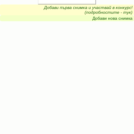
Добави първа снимка и участвай в конкурс!
(подробностите - тук)
Добави нова снимка