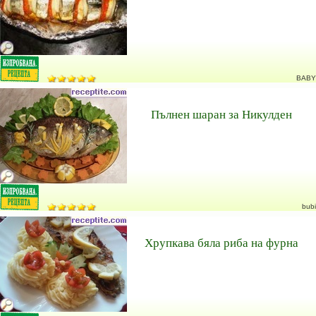
BABY
Пълнен шаран за Никулден
bubi
Хрупкава бяла риба на фурна