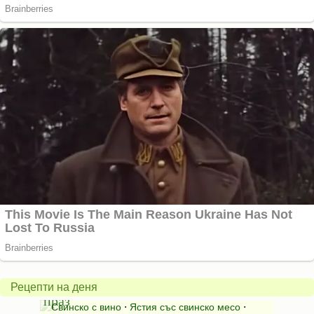
Пърж
карто
Свинско
с
с
бърка
Рецепти на деня
праз
яйца
 с
Свинско с вино
⋅
Ястия със свинско месо
⋅
Карто