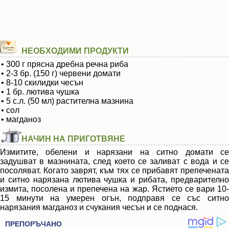
НЕОБХОДИМИ ПРОДУКТИ
• 300 г прясна дребна речна риба
• 2-3 бр. (150 г) червени домати
• 8-10 скилидки чесън
• 1 бр. лютива чушка
• 5 с.л. (50 мл) растителна мазнина
• сол
• магданоз
НАЧИН НА ПРИГОТВЯНЕ
Измитите, обелени и нарязани на ситно домати се
задушват в мазнината, след което се заливат с вода и се
посоляват. Когато заврят, към тях се прибавят препечената
и ситно нарязана лютива чушка и рибата, предварително
измита, посолена и препечена на жар. Ястието се вари 10-
15 минути на умерен огън, подправя се със ситно
нарязания магданоз и счукания чесън и се поднася.