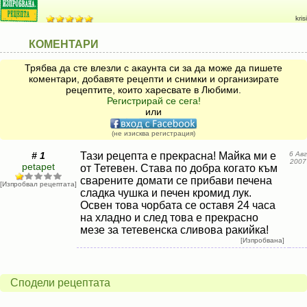
krisi
КОМЕНТАРИ
Трябва да сте влезли с акаунта си за да може да пишете
коментари, добавяте рецепти и снимки и организирате
рецептите, които харесвате в Любими.
Регистрирай се сега!
или
(не изисква регистрация)
# 1
Тази рецепта е прекрасна! Майка ми е
6 Авг
2007
petapet
от Тетевен. Става по добра когато към
сварените домати се прибави печена
[Изпробвал рецептата]
сладка чушка и печен кромид лук.
Освен това чорбата се оставя 24 часа
на хладно и след това е прекрасно
мезе за тетевенска сливова ракийка!
[Изпробвана]
Сподели рецептата