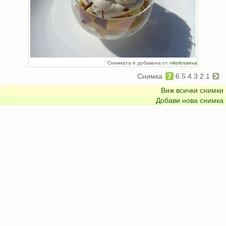
Снимката е добавена от
nikolovaeva
Снимка
7
6
5
4
3
2
1
Виж всички снимки
Добави нова снимка