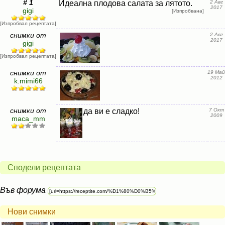
# 1
Идеална плодова салата за лятото.
2 Авг
2017
gigi
[Изпробвана]
[Изпробвал рецептата]
снимки от
2 Авг
2017
gigi
[Изпробвал рецептата]
снимки от
19 Май
2012
k.mimi66
снимки от
да ви е сладко!
7 Окт
2009
maca_mm
Сподели рецептата
Във форума
Нови снимки