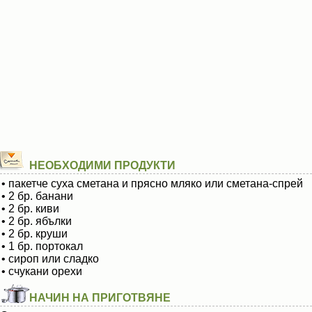
НЕОБХОДИМИ ПРОДУКТИ
• пакетче суха сметана и прясно мляко или сметана-спрей
• 2 бр. банани
• 2 бр. киви
• 2 бр. ябълки
• 2 бр. круши
• 1 бр. портокал
• сироп или сладко
• счукани орехи
НАЧИН НА ПРИГОТВЯНЕ