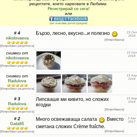
рецептите, които харесвате в Любими.
Регистрирай се сега!
или
(не изисква регистрация)
# 4
Бързо, лесно, вкусно...и полезно
15 Сеп
2018
nikolovaeva
[Изпробвана]
[Изпробвал рецептата]
снимки от
15 Сеп
2018
nikolovaeva
[Изпробвал рецептата]
снимки от
15 Апр
2018
Radulova
[Изпробвал рецептата]
# 3
Липсваше ми кивито, но сложих
15 Апр
2018
Radulova
ягодки
[Изпробвана]
[Изпробвал рецептата]
# 2
Много освежаваща салата
Вместо
5 Авг
2017
Gala85
сметана сложих Crème fraîche.
[Изпробвана]
[Изпробвал рецептата]