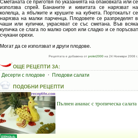
Сметаната се приготвя по указанията на опаковката или се
използва спрей. Бананите и кивитата се нарязват на
колелца, а ябълките и крушите на кубчета. Портокалът се
нарязва на малки парченца. Плодовете се разпределят в
чаши или купички, украсяват се със сметана. Във всяка
купичка се слага по малко сироп или сладко и се поръсват
счукани орехи.
Могат да се използват и други плодове.
Рецептата е добавена от
prolet2000
на 24 Ноември 2008 г.
ОЩЕ РЕЦЕПТИ ЗА:
Десерти с плодове
⋅
Плодови салати
ПОДОБНИ РЕЦЕПТИ
Пълнен ананас с тропическа салата