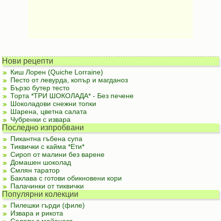
Нови рецепти
Киш Лорен (Quiche Lorraine)
Песто от левурда, копър и магданоз
Бързо бутер тесто
Торта *ТРИ ШОКОЛАДА* - Без печене
Шоколадови снежни топки
Шарена, цветна салата
Чубренки с извара
Последно изпробвани
Пикантна гъбена супа
Тиквички с кайма *Ети*
Сироп от малини без варене
Домашен шоколад
Смлян таратор
Баклава с готови обикновени кори
Палачинки от тиквички
Популярни колекции
Пилешки гърди (филе)
Извара и рикота