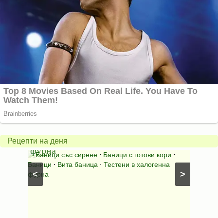
Вита
баница
Пълн
в
шара
халогенна
за
Рецепти на деня
фурна
Нику
⋅
Ястия
Баници със сирене
⋅
Баници с готови кори
⋅
Пълне
шунка
⋅
Баници
⋅
Вита баница
⋅
Тестени в халогенна
⋅
Риба н
<
>
фурна