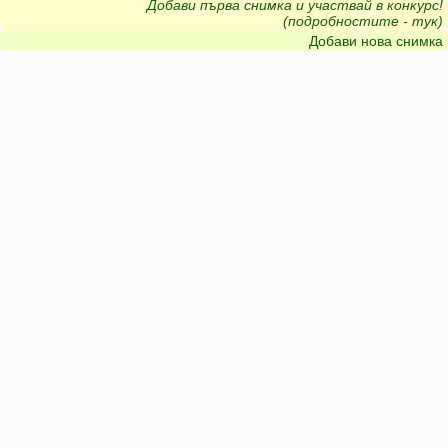
Добави първа снимка и участвай в конкурс!
(подробностите - тук)
Добави нова снимка