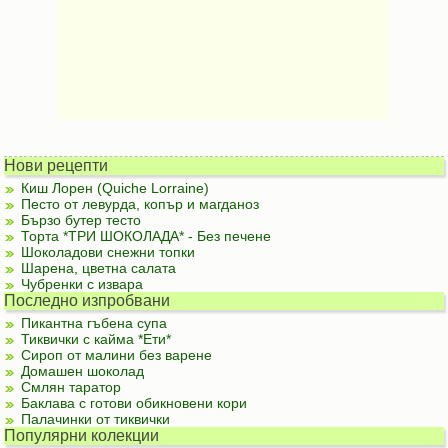
Нови рецепти
Киш Лорен (Quiche Lorraine)
Песто от левурда, копър и магданоз
Бързо бутер тесто
Торта *ТРИ ШОКОЛАДА* - Без печене
Шоколадови снежни топки
Шарена, цветна салата
Чубренки с извара
Последно изпробвани
Пикантна гъбена супа
Тиквички с кайма *Ети*
Сироп от малини без варене
Домашен шоколад
Смлян таратор
Баклава с готови обикновени кори
Палачинки от тиквички
Популярни колекции