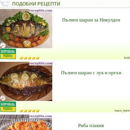
ПОДОБНИ РЕЦЕПТИ
Пълнен шаран за Никулден
bubi
Пълнен шаран с лук и орехи
tupur_lupur
Риба плакия