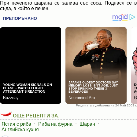
При печенето шарана се залива със соса. Поднася се в
съда, в който е печен.
Рецептата е добавена на 24 Май 2003 г.
ОЩЕ РЕЦЕПТИ ЗА:
Ястия с риба
⋅
Риба на фурна
⋅
Шаран
⋅
Английска кухня