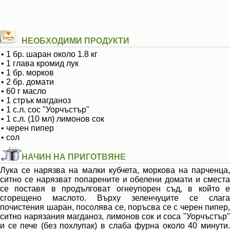
НЕОБХОДИМИ ПРОДУКТИ
• 1 бр. шаран около 1.8 кг
• 1 глава кромид лук
• 1 бр. морков
• 2 бр. домати
• 60 г масло
• 1 стрък магданоз
• 1 с.л. сос "Уорчъстър"
• 1 с.л. (10 мл) лимонов сок
• черен пипер
• сол
НАЧИН НА ПРИГОТВЯНЕ
Лука се нарязва на малки кубчета, моркова на парченца,
ситно се нарязват попарените и обелени домати и сместа
се поставя в продълговат огнеупорен съд, в който е
сгорещено маслото. Върху зеленчуците се слага
почистения шаран, посолява се, поръсва се с черен пипер,
ситно нарязания магданоз, лимонов сок и соса "Уорчъстър"
и се пече (без похлупак) в слаба фурна около 40 минути.