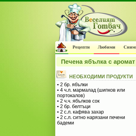
Рецепти
Любими
Сним
Печена ябълка с аромат
НЕОБХОДИМИ ПРОДУКТИ
• 2 бр. ябълки
• 4 ч.л. мармалад (шипков или
портокалов)
• 2 ч.ч. ябълков сок
• 2 бр. белтъци
• 2 с.л. кафява захар
• 2 с.л. ситно нарязани печени
бадеми