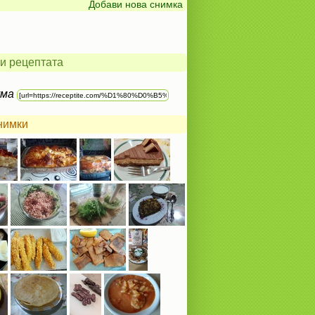
Добави нова снимка
и рецептата
ума
нимки