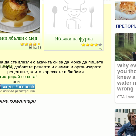
ени ябълки с мед
Ябълки на фурна
binka.78
vg
а да сте влезли с акаунта си за да може да пишете
ТАРИ
нтари, добавяте рецепти и снимки и организирате
рецептите, които харесвате в Любими.
гистрирай се сега!
или
не изисква регистрация)
яма коментари