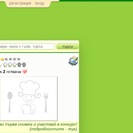
регистрация
вход
:
а
2
готвача
ви първа снимка и участвай в конкурс!
(подробностите - тук)