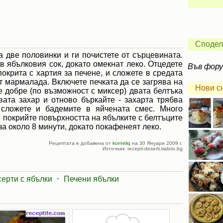
Сподел
а две половинки и ги почистете от сърцевината.
 в ябълковия сок, докато омекнат леко. Отцедете
Във фор
покрита с хартия за печене, и сложете в средата
от мармалада. Включете печката да се загрява на
Нови с
е добре (по възможност с миксер) двата белтъка
вата захар и отново бъркайте - захарта трябва
 сложете и бадемите в яйчената смес. Много
 покрийте повърхността на ябълките с белтъците
 за около 8 минути, докато покафенеят леко.
Рецептата е добавена от
korneliq
на 30 Януари 2009 г.
Източник: recepti-deserti.tialoto.bg
ерти с ябълки
⋅
Печени ябълки