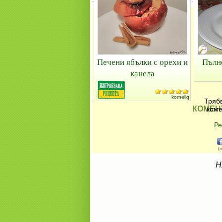
Печени ябълки с орехи и
Пълн
канела
korneliq
Трябв
КОМЕН
коме
Ре
(
Н