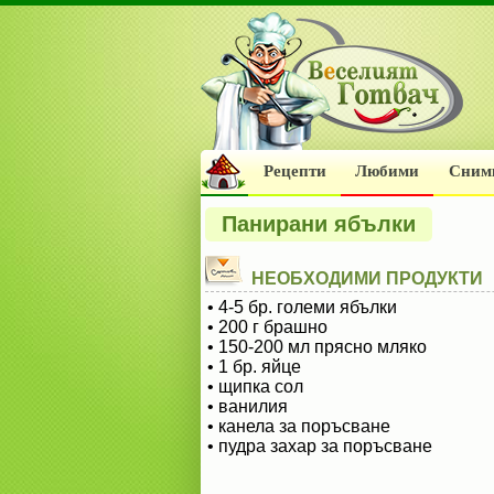
Рецепти
Любими
Сним
Панирани ябълки
НЕОБХОДИМИ ПРОДУКТИ
• 4-5 бр. големи ябълки
• 200 г брашно
• 150-200 мл прясно мляко
• 1 бр. яйце
• щипка сол
• ванилия
• канела за поръсване
• пудра захар за поръсване