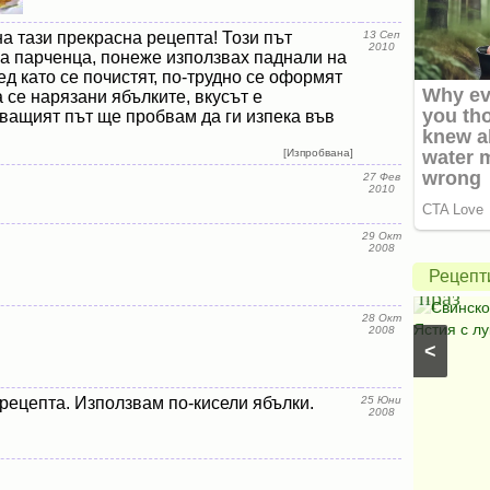
а тази прекрасна рецепта! Този път
13 Сеп
2010
на парченца, понеже използвах паднали на
ед като се почистят, по-трудно се оформят
а се нарязани ябълките, вкусът е
ващият път ще пробвам да ги изпека във
Зелена
[Изпробвана]
салата
27 Фев
2010
с
авокадо
Свинск
29 Окт
2008
и
с
Рецепт
моцарела
праз
Салати с моркови
⋅
Моцарела
⋅
Салати с
Свинско
28 Окт
царевица
⋅
Салати без месо
⋅
Салати с чушки
⋅
Ястия с лу
2008
<
Салати с авокадо
⋅
Салати с марули (зелени
салати)
рецепта. Използвам по-кисели ябълки.
25 Юни
2008