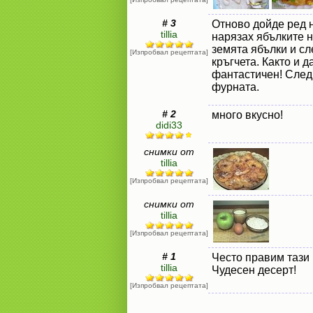
# 3
Отново дойде ред н
tillia
нарязах ябълките 
земята ябълки и сл
[Изпробвал рецептата]
кръгчета. Както и д
фантастичен! След
фурната.
# 2
много вкусно!
didi33
снимки от
tillia
[Изпробвал рецептата]
снимки от
tillia
[Изпробвал рецептата]
# 1
Често правим тази 
tillia
Чудесен десерт!
[Изпробвал рецептата]