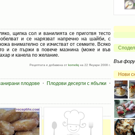
ляко, щипка сол и ванилията се приготвя тесто
 обелват и се нарязват напречно на шайби, с
ножа внимателно се изчистват от семките. Всяко
Сподел
ото и се пържи в повече мазнина (може и във
ахар и канела по желание.
Във фор
Рецептата е добавена от
korneliq
на 22 Януари 2008 г.
Нови с
панирани плодове
⋅
Плодови десерти с ябълки
⋅