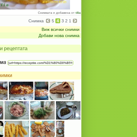
Снимката е добавена от
tillia
Снимка
5
4
3
2
1
Виж всички снимки
Добави нова снимка
и рецептата
ума
нимки