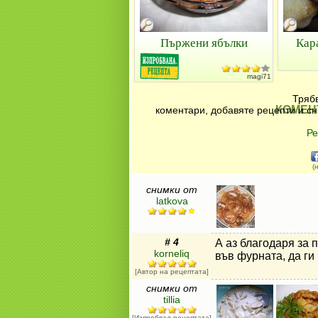
Пържени ябълки
Кар
magi71
Трябв
КОМЕН
коментари, добавяте рецепти и сн
Ре
(
снимки от
latkova
# 4
А аз благодаря за 
korneliq
във фурната, да ги
[Автор на рецептата]
снимки от
tillia
[Изпробвал рецептата]