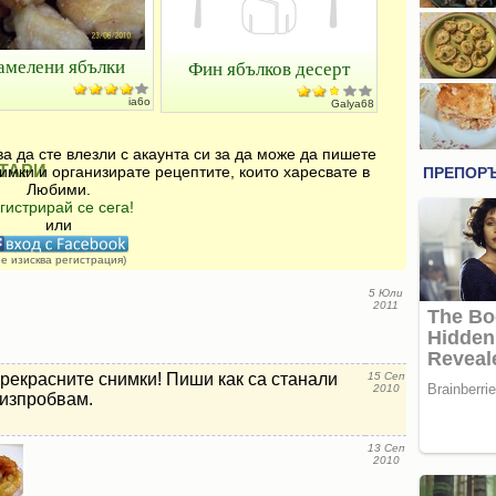
амелени ябълки
Фин ябълков десерт
ia6o
Galya68
а да сте влезли с акаунта си за да може да пишете
ТАРИ
имки и организирате рецептите, които харесвате в
Любими.
гистрирай се сега!
или
не изисква регистрация)
5 Юли
2011
прекрасните снимки! Пиши как са станали
15 Сеп
2010
 изпробвам.
13 Сеп
2010