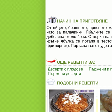
НАЧИН НА ПРИГОТВЯНЕ
От яйцето, брашното, прясното м
като за палачинки. Ябълките се
дебелина около 1 см. С върха на 
кръгче ябълка се потапя в тест
фритюрник). Поръсват се с пудра з
ОЩЕ РЕЦЕПТИ ЗА:
Десерти с плодове
⋅
Пържени и 
Пържени десерти
ПОДОБНИ РЕЦЕПТИ