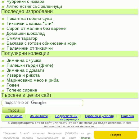
Чубренки с извара
Лятно ястие със зеленчуци
Последно изпробвани
Пикантна гъбена супа
Тиквички с кайма *Ети*
Сироп от малини без варене
Домашен шоколад
Смлян таратор
Баклава с готови обикновени кори
Палачинки от тиквички
Популярни колекции
Зимнина с чушки
Пилешки гърди (филе)
Зимнина с домати
Извара и рикота
Мариновано месо и риба
Гювеч
Топено сирене
Търсене в целия сайт
За реклама
|
За контакти
|
Подкрепете ни
|
Правила и условия
|
Полезна
информация
© Информацията в този сайт или части от нея не могат да бъдат използвани без
изричното съгласие на авторите.
"Веселият Готвач" използва бисквитки (cookies) за да
Разбрах
предостави пълната функционалност на сайта.
Повече