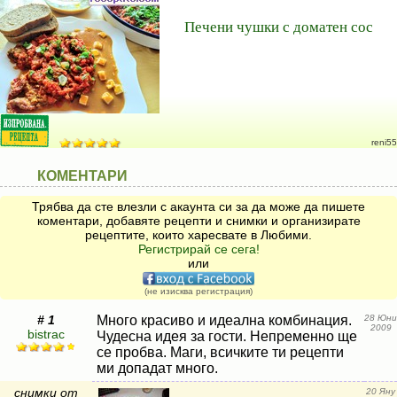
Печени чушки с доматен сос
reni55
КОМЕНТАРИ
Трябва да сте влезли с акаунта си за да може да пишете
коментари, добавяте рецепти и снимки и организирате
рецептите, които харесвате в Любими.
Регистрирай се сега!
или
(не изисква регистрация)
# 1
Много красиво и идеална комбинация.
28 Юни
2009
bistrac
Чудесна идея за гости. Непременно ще
се пробва. Маги, всичките ти рецепти
ми допадат много.
снимки от
20 Яну