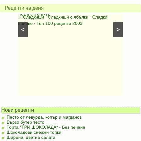
от
на
Рецепти на деня
Масачузетс
мама
⋅
Сладкиши
⋅
Сладкиши с ябълки
⋅
Сладки
Соден
лени
пайове
⋅
Топ 100 рецепти 2003
питки (б
<
>
Нови рецепти
Песто от левурда, копър и магданоз
Бързо бутер тесто
Торта *ТРИ ШОКОЛАДА* - Без печене
Шоколадови снежни топки
Шарена, цветна салата