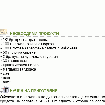
НЕОБХОДИМИ ПРОДУКТИ
• 1/2 бр. прясна краставица
• 100 г нарязано зеле с морков
• 100 г готова картофена салата с майонеза
• 50 г плочка сирене
• 2 бр. пукани чушлета от туршия
• 30 г кашкавал
• щипка червен пипер
• магданоз за украса
• сол
• олио
• оцет
НАЧИН НА ПРИГОТВЯНЕ
Обелената и нарязана по диагонал краставица се слага по
средата на салатена чиния. От едната й страна се слага