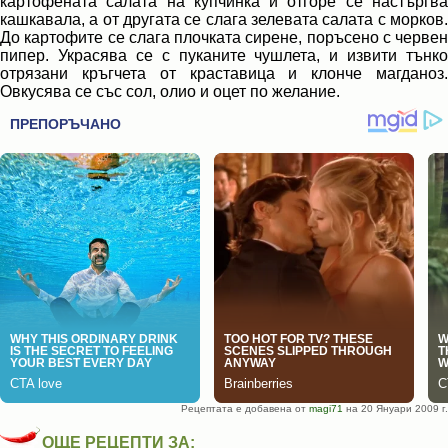
картофената салата на купчинка и отгоре се настъргва
кашкавала, а от другата се слага зелевата салата с морков.
До картофите се слага плочката сирене, поръсено с червен
пипер. Украсява се с пуканите чушлета, и извити тънко
отрязани кръгчета от краставица и клонче магданоз.
Овкусява се със сол, олио и оцет по желание.
Рецептата е добавена от
magi71
на 20 Януари 2009 г.
ОЩЕ РЕЦЕПТИ ЗА: