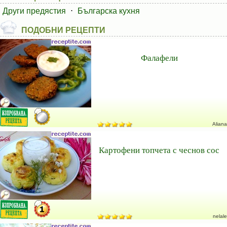
Други предястия
⋅
Българска кухня
ПОДОБНИ РЕЦЕПТИ
Фалафели
Aliana
Картофени топчета с чеснов сос
nelale