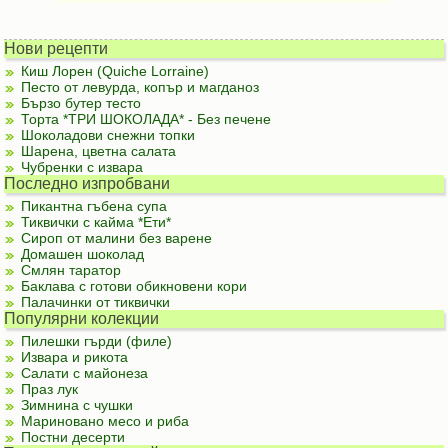
Нови рецепти
Киш Лорен (Quiche Lorraine)
Песто от левурда, копър и магданоз
Бързо бутер тесто
Торта *ТРИ ШОКОЛАДА* - Без печене
Шоколадови снежни топки
Шарена, цветна салата
Чубренки с извара
Последно изпробвани
Пикантна гъбена супа
Тиквички с кайма *Ети*
Сироп от малини без варене
Домашен шоколад
Смлян таратор
Баклава с готови обикновени кори
Палачинки от тиквички
Популярни колекции
Пилешки гърди (филе)
Извара и рикота
Салати с майонеза
Праз лук
Зимнина с чушки
Мариновано месо и риба
Постни десерти