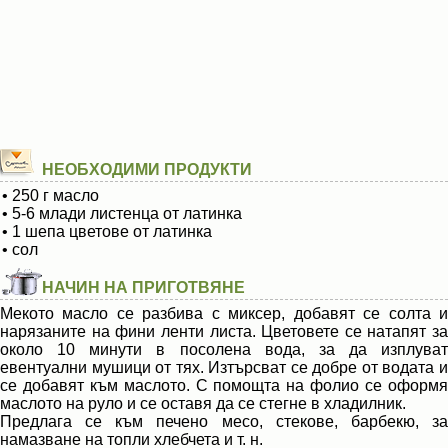
НЕОБХОДИМИ ПРОДУКТИ
• 250 г масло
• 5-6 млади листенца от латинка
• 1 шепа цветове от латинка
• сол
НАЧИН НА ПРИГОТВЯНЕ
Мекото масло се разбива с миксер, добавят се солта и
нарязаните на фини ленти листа. Цветовете се натапят за
около 10 минути в посолена вода, за да изплуват
евентуални мушици от тях. Изтърсват се добре от водата и
се добавят към маслото. С помощта на фолио се оформя
маслото на руло и се оставя да се стегне в хладилник.
Предлага се към печено месо, стекове, барбекю, за
намазване на топли хлебчета и т. н.