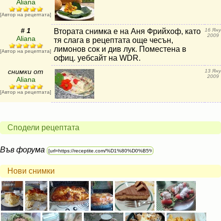
Aliana
[Автор на рецептата]
# 1
Втората снимка е на Аня Фрийхоф, като
16 Яну
2009
Aliana
тя слага в рецептата още чесън,
лимонов сок и див лук. Поместена в
[Автор на рецептата]
офиц. уебсайт на WDR.
снимки от
13 Яну
2009
Aliana
[Автор на рецептата]
Сподели рецептата
Във форума
Нови снимки