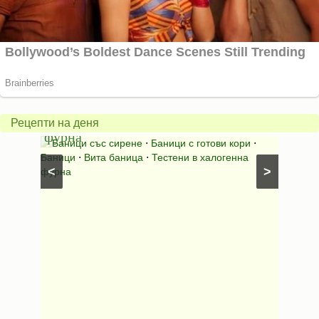
Вита
баница
Пълн
в
шара
халогенна
за
Рецепти на деня
фурна
Нику
⋅
Ястия
Баници със сирене
⋅
Баници с готови кори
⋅
Пълне
шунка
⋅
Баници
⋅
Вита баница
⋅
Тестени в халогенна
⋅
Риба н
<
>
фурна