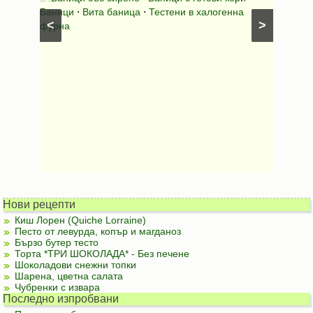
шунка
⋅
Баници
⋅
Вита баница
⋅
Тестени в халогенна
⋅
Риба н
<
>
фурна
Нови рецепти
Киш Лорен (Quiche Lorraine)
Песто от левурда, копър и магданоз
Бързо бутер тесто
Торта *ТРИ ШОКОЛАДА* - Без печене
Шоколадови снежни топки
Шарена, цветна салата
Чубренки с извара
Последно изпробвани