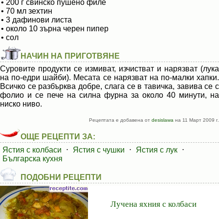
• 200 г свинско пушено филе
• 70 мл зехтин
• 3 дафинови листа
• около 10 зърна черен пипер
• сол
НАЧИН НА ПРИГОТВЯНЕ
Суровите продукти се измиват, изчистват и нарязват (лука
на по-едри шайби). Месата се нарязват на по-малки хапки.
Всичко се разбърква добре, слага се в тавичка, завива се с
фолио и се пече на силна фурна за около 40 минути, на
ниско ниво.
Рецептата е добавена от
desislawa
на 11 Март 2009 г.
ОЩЕ РЕЦЕПТИ ЗА:
Ястия с колбаси
⋅
Ястия с чушки
⋅
Ястия с лук
⋅
Българска кухня
ПОДОБНИ РЕЦЕПТИ
Лучена яхния с колбаси