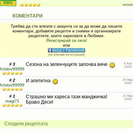
venivsh
КОМЕНТАРИ
Трябва да сте влезли с акаунта си за да може да пишете
коментари, добавяте рецепти и снимки и организирате
рецептите, които харесвате в Любими.
Регистрирай се сега!
или
(не изисква регистрация)
# 3
Сезона на зеленчуците започва вече
6 Апр
2009
hristov99999
# 2
И апетитна
25 Мар
2009
hristov99999
# 1
Страшно ми хареса тази манджичка!
11 Мар
2009
magi71
Браво Деси!
Сподели рецептата