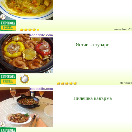
mamcheto61
Ястие за тузари
steffanell
Пилешка кавърма