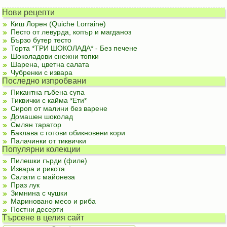
Нови рецепти
Киш Лорен (Quiche Lorraine)
Песто от левурда, копър и магданоз
Бързо бутер тесто
Торта *ТРИ ШОКОЛАДА* - Без печене
Шоколадови снежни топки
Шарена, цветна салата
Чубренки с извара
Последно изпробвани
Пикантна гъбена супа
Тиквички с кайма *Ети*
Сироп от малини без варене
Домашен шоколад
Смлян таратор
Баклава с готови обикновени кори
Палачинки от тиквички
Популярни колекции
Пилешки гърди (филе)
Извара и рикота
Салати с майонеза
Праз лук
Зимнина с чушки
Мариновано месо и риба
Постни десерти
Търсене в целия сайт